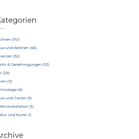
ategorien
ohnen
(110)
aus und Wohnen
(66)
inanzen
(52)
echt & Genehmigungen
(32)
IY
(26)
üren
(11)
chnologie
(6)
us und Garten
(5)
ektroinstallation
(3)
ltur und Kunst
(1)
rchive