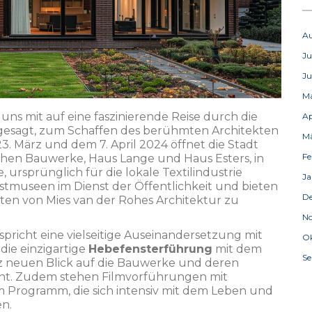
A
Ju
Ju
M
ns mit auf eine faszinierende Reise durch die
Ap
gesagt, zum Schaffen des berühmten Architekten
M
. März und dem 7. April 2024 öffnet die Stadt
Fe
ischen Bauwerke, Haus Lange und Haus Esters, in
ursprünglich für die lokale Textilindustrie
Ja
stmuseen im Dienst der Öffentlichkeit und bieten
D
chten von Mies van der Rohes Architektur zu
N
richt eine vielseitige Auseinandersetzung mit
Ok
ie einzigartige
Hebefensterführung
mit dem
S
z neuen Blick auf die Bauwerke und deren
cht. Zudem stehen Filmvorführungen mit
 Programm, die sich intensiv mit dem Leben und
n.