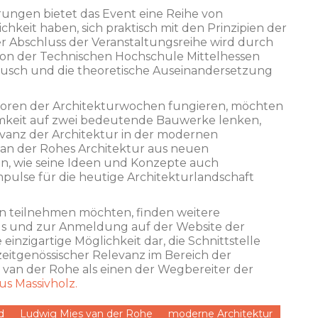
ungen bietet das Event eine Reihe von
chkeit haben, sich praktisch mit den Prinzipien der
r Abschluss der Veranstaltungsreihe wird durch
von der Technischen Hochschule Mittelhessen
tausch und die theoretische Auseinandersetzung
atoren der Architekturwochen fungieren, möchten
amkeit auf zwei bedeutende Bauwerke lenken,
evanz der Architektur in der modernen
 van der Rohes Architektur aus neuen
n, wie seine Ideen und Konzepte auch
pulse für die heutige Architekturlandschaft
en teilnehmen möchten, finden weitere
ls und zur Anmeldung auf der Website der
einzigartige Möglichkeit dar, die Schnittstelle
eitgenössischer Relevanz im Bereich der
van der Rohe als einen der Wegbereiter der
s Massivholz.
d
Ludwig Mies van der Rohe
moderne Architektur