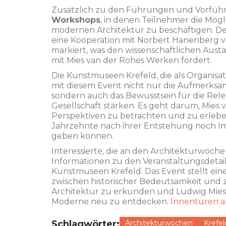
Zusätzlich zu den Führungen und Vorführ
Workshops
, in denen Teilnehmer die Mögli
modernen Architektur zu beschäftigen. De
eine Kooperation mit Norbert Hanenberg 
markiert, was den wissenschaftlichen Aus
mit Mies van der Rohes Werken fördert.
Die Kunstmuseen Krefeld, die als Organis
mit diesem Event nicht nur die Aufmerks
sondern auch das Bewusstsein für die Rel
Gesellschaft stärken. Es geht darum, Mies
Perspektiven zu betrachten und zu erlebe
Jahrzehnte nach ihrer Entstehung noch Im
geben können.
Interessierte, die an den Architekturwoch
Informationen zu den Veranstaltungsdetai
Kunstmuseen Krefeld. Das Event stellt eine 
zwischen historischer Bedeutsamkeit und z
Architektur zu erkunden und Ludwig Mies 
Moderne neu zu entdecken.
Innentüren au
Schlagwörter:
Architekturwochen
Krefel