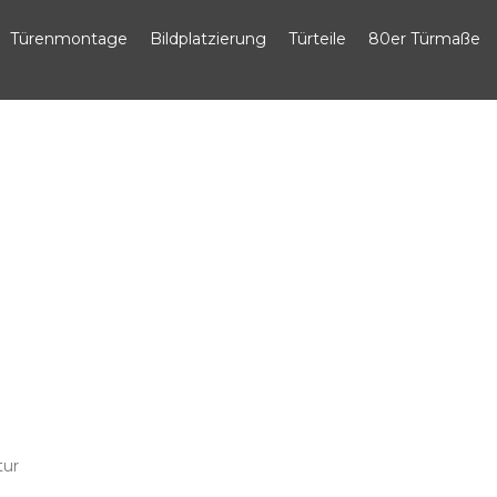
Türenmontage
Bildplatzierung
Türteile
80er Türmaße
tur