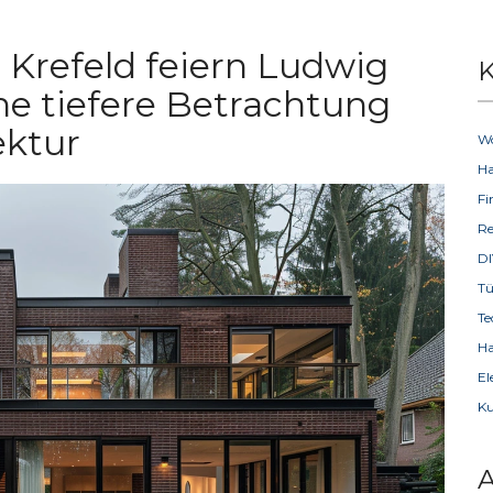
 Krefeld feiern Ludwig
K
ne tiefere Betrachtung
ektur
W
H
F
R
D
T
Te
Ha
El
Ku
A