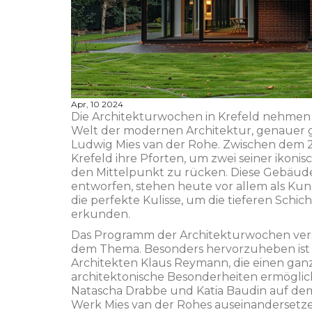
Apr, 10 2024
Die Architekturwochen in Krefeld nehmen u
Welt der modernen Architektur, genauer 
Ludwig Mies van der Rohe. Zwischen dem 23
Krefeld ihre Pforten, um zwei seiner ikon
den Mittelpunkt zu rücken. Diese Gebäude, 
entworfen, stehen heute vor allem als Kun
die perfekte Kulisse, um die tieferen Schi
erkunden.
Das Programm der Architekturwochen versp
dem Thema. Besonders hervorzuheben ist d
Architekten Klaus Reymann, die einen gan
architektonische Besonderheiten ermögli
Natascha Drabbe und Katia Baudin auf dem
Werk Mies van der Rohes auseinandersetze