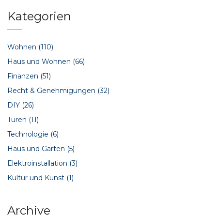
Atmosphäre schaffen können. Praktische Tipps zur
optimalen Aufstellung und zur Vermeidung von
Kategorien
Wärmeverlusten werden ebenfalls gegeben.
Wohnen
(110)
Haus und Wohnen
(66)
Finanzen
(51)
Recht & Genehmigungen
(32)
DIY
(26)
Türen
(11)
Technologie
(6)
Haus und Garten
(5)
Elektroinstallation
(3)
Kultur und Kunst
(1)
Archive