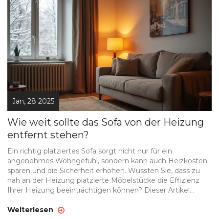
Jan, 28 2025
Wie weit sollte das Sofa von der Heizung
entfernt stehen?
Ein richtig platziertes Sofa sorgt nicht nur für ein
angenehmes Wohngefühl, sondern kann auch Heizkosten
sparen und die Sicherheit erhöhen. Wussten Sie, dass zu
nah an der Heizung platzierte Möbelstücke die Effizienz
Ihrer Heizung beeinträchtigen können? Dieser Artikel
beleuchtet, warum der Abstand zwischen Sofa und
Heizung wichtig ist und wie Sie dadurch eine behagliche
Weiterlesen