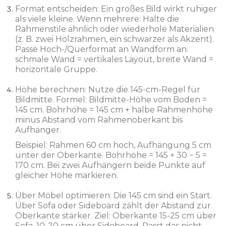
Format entscheiden: Ein großes Bild wirkt ruhiger
als viele kleine. Wenn mehrere: Halte die
Rahmenstile ähnlich oder wiederhole Materialien
(z. B. zwei Holzrahmen, ein schwarzer als Akzent).
Passe Hoch-/Querformat an Wandform an:
schmale Wand = vertikales Layout, breite Wand =
horizontale Gruppe.
Höhe berechnen: Nutze die 145-cm-Regel für
Bildmitte. Formel: Bildmitte-Höhe vom Boden =
145 cm. Bohrhöhe = 145 cm + halbe Rahmenhöhe
minus Abstand vom Rahmenoberkant bis
Aufhänger.
Beispiel: Rahmen 60 cm hoch, Aufhängung 5 cm
unter der Oberkante. Bohrhöhe = 145 + 30 − 5 =
170 cm. Bei zwei Aufhängern beide Punkte auf
gleicher Höhe markieren.
Über Möbel optimieren: Die 145 cm sind ein Start.
Über Sofa oder Sideboard zählt der Abstand zur
Oberkante stärker. Ziel: Oberkante 15-25 cm über
Sofa, 10-20 cm über Sideboard. Passt das nicht,