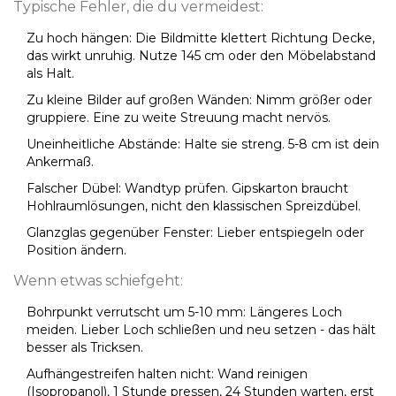
Typische Fehler, die du vermeidest:
Zu hoch hängen: Die Bildmitte klettert Richtung Decke,
das wirkt unruhig. Nutze 145 cm oder den Möbelabstand
als Halt.
Zu kleine Bilder auf großen Wänden: Nimm größer oder
gruppiere. Eine zu weite Streuung macht nervös.
Uneinheitliche Abstände: Halte sie streng. 5-8 cm ist dein
Ankermaß.
Falscher Dübel: Wandtyp prüfen. Gipskarton braucht
Hohlraumlösungen, nicht den klassischen Spreizdübel.
Glanzglas gegenüber Fenster: Lieber entspiegeln oder
Position ändern.
Wenn etwas schiefgeht:
Bohrpunkt verrutscht um 5-10 mm: Längeres Loch
meiden. Lieber Loch schließen und neu setzen - das hält
besser als Tricksen.
Aufhängestreifen halten nicht: Wand reinigen
(Isopropanol), 1 Stunde pressen, 24 Stunden warten, erst