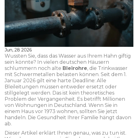
Jun, 28 2026
Wussten Sie, dass das Wasser aus Ihrem Hahn giftig
sein könnte? In vielen deutschen Häusern
schlummern noch alte
Bleirohre
, die
Trinkwasser
mit Schwermetallen belasten können
. Seit dem 1.
Januar 2026 gilt eine harte Deadline: Alle
Bleileitungen müssen entweder ersetzt oder
stillgelegt werden. Das ist kein theoretisches
Problem der Vergangenheit. Es betrifft Millionen
von Wohnungen in Deutschland. Wenn Sie in
einem Haus vor 1973 wohnen, sollten Sie jetzt
handeln. Die Gesundheit Ihrer Familie hängt davon
ab.
Dieser Artikel erklärt Ihnen genau, was zu tun ist.