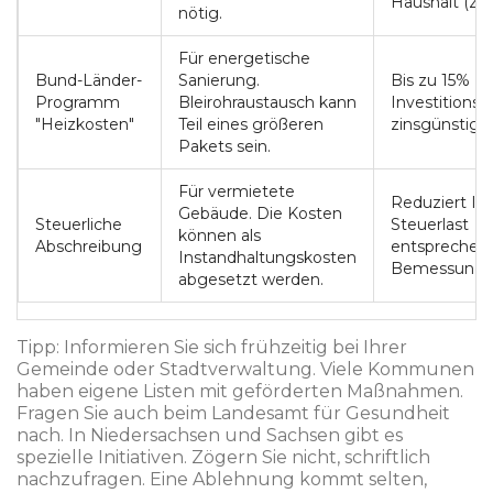
Haushalt (z.B
nötig.
Für energetische
Bund-Länder-
Sanierung.
Bis zu 15%
Programm
Bleirohraustausch kann
Investitionsbe
"Heizkosten"
Teil eines größeren
zinsgünstige 
Pakets sein.
Für vermietete
Reduziert Ih
Gebäude. Die Kosten
Steuerliche
Steuerlast
können als
Abschreibung
entsprechend
Instandhaltungskosten
Bemessungsg
abgesetzt werden.
Tipp: Informieren Sie sich frühzeitig bei Ihrer
Gemeinde oder Stadtverwaltung. Viele Kommunen
haben eigene Listen mit geförderten Maßnahmen.
Fragen Sie auch beim Landesamt für Gesundheit
nach. In Niedersachsen und Sachsen gibt es
spezielle Initiativen. Zögern Sie nicht, schriftlich
nachzufragen. Eine Ablehnung kommt selten,