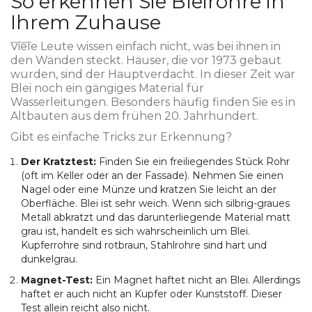
So erkennen Sie Bleirohre in
Ihrem Zuhause
Viele Leute wissen einfach nicht, was bei ihnen in
den Wänden steckt. Häuser, die vor 1973 gebaut
wurden, sind der Hauptverdacht. In dieser Zeit war
Blei noch ein gängiges Material für
Wasserleitungen. Besonders häufig finden Sie es in
Altbauten aus dem frühen 20. Jahrhundert.
Gibt es einfache Tricks zur Erkennung?
Der Kratztest:
Finden Sie ein freiliegendes Stück Rohr
(oft im Keller oder an der Fassade). Nehmen Sie einen
Nagel oder eine Münze und kratzen Sie leicht an der
Oberfläche. Blei ist sehr weich. Wenn sich silbrig-graues
Metall abkratzt und das darunterliegende Material matt
grau ist, handelt es sich wahrscheinlich um Blei.
Kupferrohre sind rotbraun, Stahlrohre sind hart und
dunkelgrau.
Magnet-Test:
Ein Magnet haftet nicht an Blei. Allerdings
haftet er auch nicht an Kupfer oder Kunststoff. Dieser
Test allein reicht also nicht.