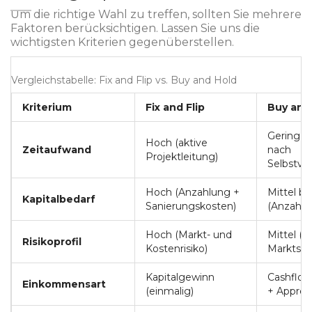
Um die richtige Wahl zu treffen, sollten Sie mehrere
Faktoren berücksichtigen. Lassen Sie uns die
wichtigsten Kriterien gegenüberstellen.
Vergleichstabelle: Fix and Flip vs. Buy and Hold
Kriterium
Fix and Flip
Buy and
Gering bi
Hoch (aktive
Zeitaufwand
nach
Projektleitung)
Selbstve
Hoch (Anzahlung +
Mittel bi
Kapitalbedarf
Sanierungskosten)
(Anzahlu
Hoch (Markt- und
Mittel (L
Risikoprofil
Kostenrisiko)
Marktsc
Kapitalgewinn
Cashflow
Einkommensart
(einmalig)
+ Apprec