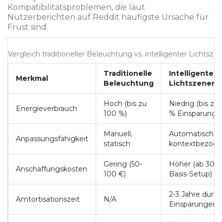
Kompatibilitätsproblemen, die laut
Nutzerberichten auf Reddit häufigste Ursache für
Frust sind.
Vergleich traditioneller Beleuchtung vs. intelligenter Lichtsze
Traditionelle
Intelligente
Merkmal
Beleuchtung
Lichtszenen
Hoch (bis zu
Niedrig (bis zu
Energieverbrauch
100 %)
% Einsparung)
Manuell,
Automatisch,
Anpassungsfähigkeit
statisch
kontextbezog
Gering (50-
Höher (ab 300
Anschaffungskosten
100 €)
Basis-Setup)
2-3 Jahre durch
Amtortisationszeit
N/A
Einsparungen