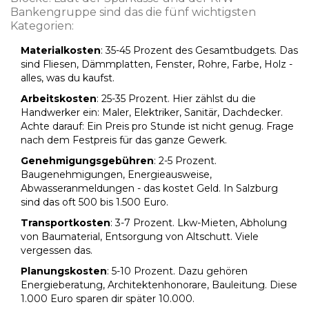
Bankengruppe sind das die fünf wichtigsten
Kategorien:
Materialkosten
: 35-45 Prozent des Gesamtbudgets. Das
sind Fliesen, Dämmplatten, Fenster, Rohre, Farbe, Holz -
alles, was du kaufst.
Arbeitskosten
: 25-35 Prozent. Hier zählst du die
Handwerker ein: Maler, Elektriker, Sanitär, Dachdecker.
Achte darauf: Ein Preis pro Stunde ist nicht genug. Frage
nach dem Festpreis für das ganze Gewerk.
Genehmigungsgebühren
: 2-5 Prozent.
Baugenehmigungen, Energieausweise,
Abwasseranmeldungen - das kostet Geld. In Salzburg
sind das oft 500 bis 1.500 Euro.
Transportkosten
: 3-7 Prozent. Lkw-Mieten, Abholung
von Baumaterial, Entsorgung von Altschutt. Viele
vergessen das.
Planungskosten
: 5-10 Prozent. Dazu gehören
Energieberatung, Architektenhonorare, Bauleitung. Diese
1.000 Euro sparen dir später 10.000.