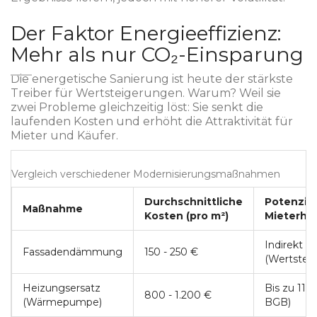
Der Faktor Energieeffizienz:
Mehr als nur CO₂-Einsparung
Die energetische Sanierung ist heute der stärkste
Treiber für Wertsteigerungen. Warum? Weil sie
zwei Probleme gleichzeitig löst: Sie senkt die
laufenden Kosten und erhöht die Attraktivität für
Mieter und Käufer.
Vergleich verschiedener Modernisierungsmaßnahmen
Durchschnittliche
Potenziel
Maßnahme
Kosten (pro m²)
Mieterhö
Indirekt
Fassadendämmung
150 - 250 €
(Wertstei
Heizungsersatz
Bis zu 11 %
800 - 1.200 €
(Wärmepumpe)
BGB)