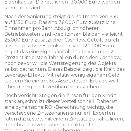
Eigenkapital. Die restlichen 130.000 Euro werden
kreditfinanziert.
Nach der Sanierung steigt die Kaltmiete von 850
auf 1.150 Euro. Das sind 36.000 Euro zusätzliche
Einnahmen pro Jahr. Abzüglich höherer
Betriebskosten und Kreditzinsen bleiben vielleicht
25.000 Euro zusätzlicher Cashflow. Geteilt durch
das eingesetzte Eigenkapital von 120.000 Euro
ergibt das eine Eigenkapitalrendite von über 20
Prozent im ersten Jahr allein durch den Cashflow,
noch bevor wir die Wertsteigerung des Objekts
selbst betrachten. Dieses Beispiel zeigt die Kraft des
Leverage-Effekts: Mit relativ wenig eigenem Geld
steuern Sie ein großes Asset, dessen Erträge weit
über die eigene Investition hinausgehen.
Doch Vorsicht: Steigen die Zinsen für den Kredit
stark an, schmilzt dieser Vorteil schnell. Daher ist
eine dynamische ROI-Berechnung wichtig, die
verschiedene Zinsszenarien simuliert. Experten
raten dazu, stets mit einem Zinssatz zu kalkulieren,
der 1 bis 2 Prozent über dem aktuellen
Marktniveau liegt, um sicherzugehen.