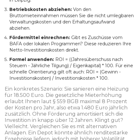
in Leipzig.
Betriebskosten abziehen:
Von den
Bruttomieteinnahmen müssen Sie die nicht umlegbaren
Verwaltungskosten und den Erhaltungsaufwand
abziehen.
Fördermittel einrechnen:
Gibt es Zuschüsse vom
BAFA oder lokalen Programmen? Diese reduzieren Ihre
Netto-Investitionskosten direkt.
Formel anwenden:
ROI = ((Jahresüberschuss nach
Steuern - Jährliche Tilgung) / Eigenkapital) * 100. Für eine
schnelle Orientierung gilt oft auch: ROI = (Gewinn -
Investitionskosten) / Investitionskosten * 100.
Ein konkretes Szenario: Sie sanieren eine Heizung
für 18.500 Euro. Die gesetzliche Mieterhöhung
erlaubt Ihnen laut § 559 BGB maximal 8 Prozent
der Kosten pro Jahr, also etwa 1.480 Euro jährlich
zusätzlich. Ohne Förderung amortisiert sich die
Investition in knapp über 12 Jahren. Klingt gut?
Vielleicht. Vergleichen Sie es mit alternativen
Anlagen. Ein Depot könnte ähnlich renditestarke
Ergebnisse liefern, jedoch mit höherer Volatilität.