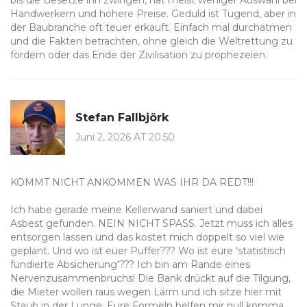
bis die Gesetze ihn zwingen, hat meist weniger Auswahl bei
Handwerkern und höhere Preise. Geduld ist Tugend, aber in
der Baubranche oft teuer erkauft. Einfach mal durchatmen
und die Fakten betrachten, ohne gleich die Weltrettung zu
fordern oder das Ende der Zivilisation zu prophezeien.
Stefan Fallbjörk
Juni 2, 2026 AT 20:50
KOMMT NICHT ANKOMMEN WAS IHR DA REDT!!!
Ich habe gerade meine Kellerwand saniert und dabei
Asbest gefunden. NEIN NICHT SPASS. Jetzt muss ich alles
entsorgen lassen und das kostet mich doppelt so viel wie
geplant. Und wo ist euer Puffer??? Wo ist eure 'statistisch
fundierte Absicherung'??? Ich bin am Rande eines
Nervenzusammenbruchs! Die Bank drückt auf die Tilgung,
die Mieter wollen raus wegen Lärm und ich sitze hier mit
Staub in der Lunge. Eure Formeln helfen mir null komma