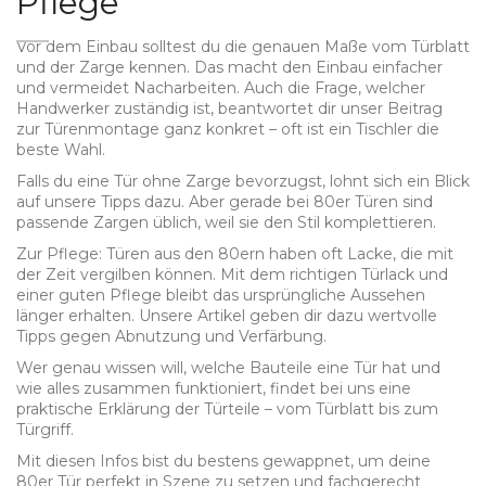
Pflege
Vor dem Einbau solltest du die genauen Maße vom Türblatt
und der Zarge kennen. Das macht den Einbau einfacher
und vermeidet Nacharbeiten. Auch die Frage, welcher
Handwerker zuständig ist, beantwortet dir unser Beitrag
zur Türenmontage ganz konkret – oft ist ein Tischler die
beste Wahl.
Falls du eine Tür ohne Zarge bevorzugst, lohnt sich ein Blick
auf unsere Tipps dazu. Aber gerade bei 80er Türen sind
passende Zargen üblich, weil sie den Stil komplettieren.
Zur Pflege: Türen aus den 80ern haben oft Lacke, die mit
der Zeit vergilben können. Mit dem richtigen Türlack und
einer guten Pflege bleibt das ursprüngliche Aussehen
länger erhalten. Unsere Artikel geben dir dazu wertvolle
Tipps gegen Abnutzung und Verfärbung.
Wer genau wissen will, welche Bauteile eine Tür hat und
wie alles zusammen funktioniert, findet bei uns eine
praktische Erklärung der Türteile – vom Türblatt bis zum
Türgriff.
Mit diesen Infos bist du bestens gewappnet, um deine
80er Tür perfekt in Szene zu setzen und fachgerecht