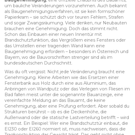
Baugenehmigung
,
eine offizielle Erlaubnis des Bauamts,
um bauliche Veränderungen vorzunehmen
. Auch bekannt
als
Baugenehmigungsverfahren
, ist sie kein formschöner
Papierkram – sie schützt dich vor teuren Fehlern, Strafen
und sogar Zwangsräumung.
Viele denken, nur Neubauten
brauchen eine Genehmigung. Doch das stimmt nicht.
Schon das Einbauen einer neuen Innentür mit
Brandschutzfunktion, das Vergrößern eines Fensters oder
das Umstellen einer tragenden Wand kann eine
Baugenehmigung erfordern – besonders in Österreich und
Bayern, wo die Bauvorschriften strenger sind als im
bundesdeutschen Durchschnitt.
Was du oft vergisst: Nicht jede Veränderung braucht eine
Genehmigung. Kleine Arbeiten wie das Ersetzen einer
Fensterbank aus Holz durch eine aus Aluminium, das
Anbringen von Wandputz oder das Verlegen von Fliesen im
Bad fallen meist unter die sogenannte
Bauanzeige
,
eine
vereinfachte Meldung an das Bauamt, die keine
Genehmigung, aber eine Prüfung erfordert
.
Aber sobald du
Strukturen berührst – ob es die Deckenhöhe, die
Außenwand oder die statische Lastverteilung betrifft – wird
es ernst. Ein Beispiel: Wer eine Brandschutztür einbaut, die
EI230 oder EI260 normiert ist, muss nachweisen, dass die
Tragkonstruktion das Gewicht trägt. Das geht nicht ohne