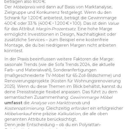
betragen also 800 €.
Der
Möbelpreis
wird dann auf Basis von Marktanalyse,
Zielgruppe und Konkurrenz festgelegt. Wenn du den
Schrank für 1.200 € anbietest, beträgt die Gewinnmarge
400 € oder 33 % (400 € ÷ 1.200 € × 100). Das ist dein
Value
für das Attribut
Margin‑Prozentsatz
. Eine hohe Marge
ermöglicht Investitionen in Design, Nachhaltigkeit oder
zusätzliche Services – zum Beispiel eine kostenfreie
Montage, die du bei niedrigeren Margen nicht anbieten
könntest.
In der Praxis beeinflussen weitere Faktoren die Marge:
saisonale Trends (wie die
Sofa Trends 2024
,
die aktuelle
Farb- und Materialwahl
), Sonderanfertigungen
(maßgeschneiderte TV‑Möbel für 65‑Zoll‑Bildschirme) und
Renovierungsprojekte (Kosten für Wohnungsrenovierung
2025). Wenn du diese Themen im Blick behältst, kannst du
deine Preisstrategie flexibel anpassen. Das führt zu dem
semantischen Zusammenhang:
Gewinnmarge Möbel
umfasst
die
Analyse von Markttrends
und
Kostenoptimierung
. Gleichzeitig
erfordert
ein erfolgreicher
Möbelverkauf
eine präzise
Kalkulation
, die alle oben
genannten Attribute berücksichtigt.
Denn jede Entscheidung – ob du ein Polyrattan-