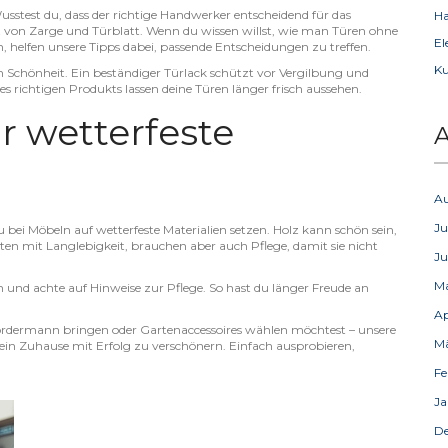
usstest du, dass der richtige Handwerker entscheidend für das
Ha
Sitz von Zarge und Türblatt. Wenn du wissen willst, wie man Türen ohne
El
 helfen unsere Tipps dabei, passende Entscheidungen zu treffen.
Ku
an Schönheit. Ein beständiger Türlack schützt vor Vergilbung und
 richtigen Produkts lassen deine Türen länger frisch aussehen.
r wetterfeste
A
A
Ju
du bei Möbeln auf wetterfeste Materialien setzen. Holz kann schön sein,
ten mit Langlebigkeit, brauchen aber auch Pflege, damit sie nicht
Ju
M
und achte auf Hinweise zur Pflege. So hast du länger Freude an
Ap
Vordermann bringen oder Gartenaccessoires wählen möchtest – unsere
M
in Zuhause mit Erfolg zu verschönern. Einfach ausprobieren,
Fe
Ja
D