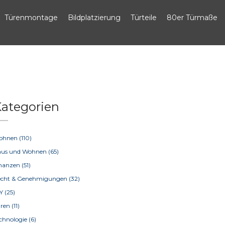
Türenmontage
Bildplatzierung
Türteile
80er Türmaße
ategorien
ohnen
(110)
aus und Wohnen
(65)
inanzen
(51)
echt & Genehmigungen
(32)
IY
(25)
üren
(11)
chnologie
(6)