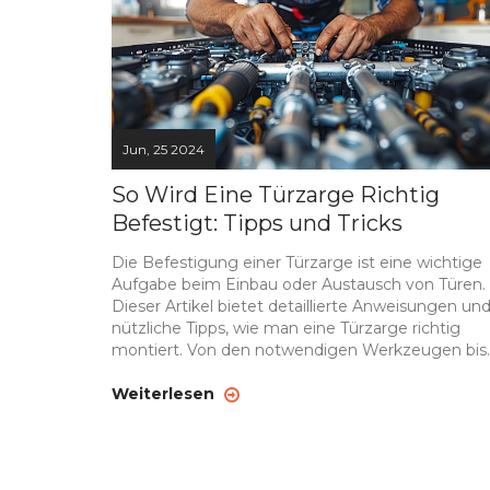
Jun, 25 2024
So Wird Eine Türzarge Richtig
Befestigt: Tipps und Tricks
Die Befestigung einer Türzarge ist eine wichtige
Aufgabe beim Einbau oder Austausch von Türen.
Dieser Artikel bietet detaillierte Anweisungen un
nützliche Tipps, wie man eine Türzarge richtig
montiert. Von den notwendigen Werkzeugen bis
hin zu spezifischen Handgriffen werden alle
Schritte erläutert, um ein perfektes Ergebnis zu
Weiterlesen
erzielen.