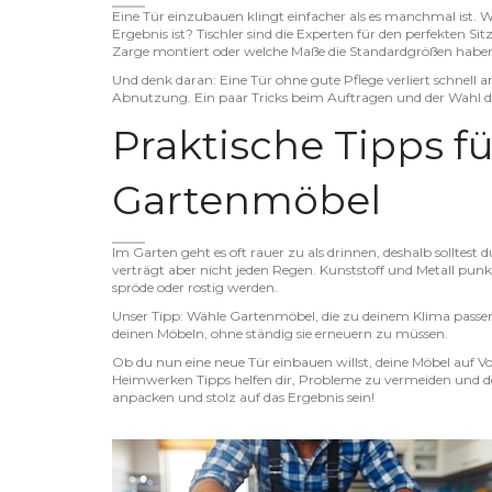
Eine Tür einzubauen klingt einfacher als es manchmal ist. W
Ergebnis ist? Tischler sind die Experten für den perfekten 
Zarge montiert oder welche Maße die Standardgrößen haben,
Und denk daran: Eine Tür ohne gute Pflege verliert schnell 
Abnutzung. Ein paar Tricks beim Auftragen und der Wahl des
Praktische Tipps fü
Gartenmöbel
Im Garten geht es oft rauer zu als drinnen, deshalb solltest 
verträgt aber nicht jeden Regen. Kunststoff und Metall punk
spröde oder rostig werden.
Unser Tipp: Wähle Gartenmöbel, die zu deinem Klima passen 
deinen Möbeln, ohne ständig sie erneuern zu müssen.
Ob du nun eine neue Tür einbauen willst, deine Möbel auf 
Heimwerken Tipps helfen dir, Probleme zu vermeiden und de
anpacken und stolz auf das Ergebnis sein!