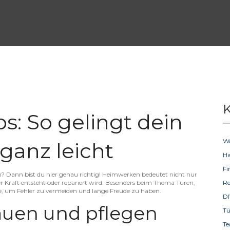
K
: So gelingt dein
W
ganz leicht
H
F
n? Dann bist du hier genau richtig! Heimwerken bedeutet nicht nur
r Kraft entsteht oder repariert wird. Besonders beim Thema Türen,
R
lte, um Fehler zu vermeiden und lange Freude zu haben.
D
auen und pflegen
T
Te