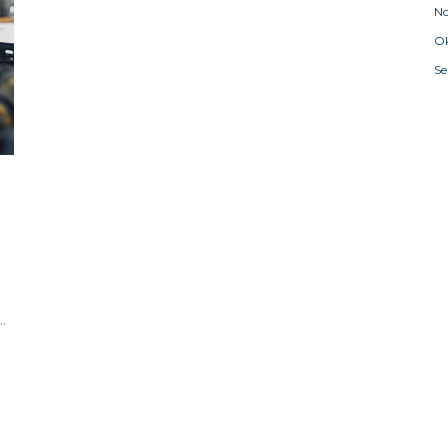
N
Ok
S
d