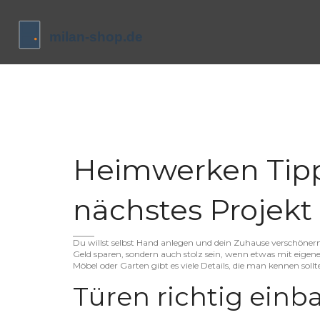
Heimwerken Tipps
nächstes Projekt 
Du willst selbst Hand anlegen und dein Zuhause verschöner
Geld sparen, sondern auch stolz sein, wenn etwas mit eigene
Möbel oder Garten gibt es viele Details, die man kennen sol
Türen richtig einb