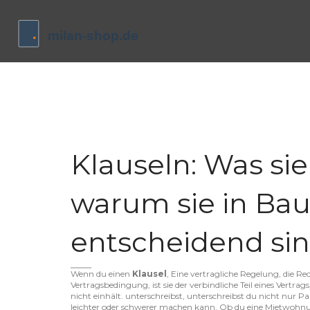
Klauseln: Was si
warum sie in Bau
entscheidend si
Wenn du einen
Klausel
,
Eine vertragliche Regelung, die Rec
Vertragsbedingung
, ist sie der verbindliche Teil eines Ver
nicht einhält.
unterschreibst, unterschreibst du nicht nur Pap
leichter oder schwerer machen kann. Ob du eine Mietwohnung 