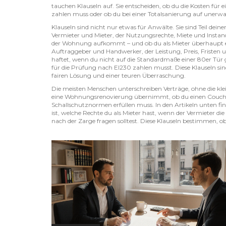
tauchen Klauseln auf. Sie entscheiden, ob du die Kosten für
zahlen muss oder ob du bei einer Totalsanierung auf unerwar
Klauseln sind nicht nur etwas für Anwälte. Sie sind Teil deine
Vermieter und Mieter, der Nutzungsrechte, Miete und Instan
der Wohnung aufkommt – und ob du als Mieter überhaupt e
Auftraggeber und Handwerker, der Leistung, Preis, Fristen 
haftet, wenn du nicht auf die Standardmaße einer 80er Tür g
für die Prüfung nach EI230 zahlen musst. Diese Klauseln sin
fairen Lösung und einer teuren Überraschung.
Die meisten Menschen unterschreiben Verträge, ohne die klei
eine Wohnungsrenovierung übernimmt, ob du einen Couchti
Schallschutznormen erfüllen muss. In den Artikeln unten find
ist, welche Rechte du als Mieter hast, wenn der Vermieter
nach der Zarge fragen solltest. Diese Klauseln bestimmen, ob 