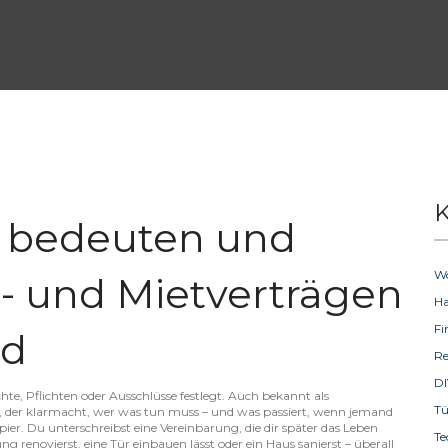
K
e bedeuten und
W
- und Mietverträgen
H
F
nd
R
D
hte, Pflichten oder Ausschlüsse festlegt
. Auch bekannt als
T
trags, der klarmacht, wer was tun muss – und was passiert, wenn jemand
ier. Du unterschreibst eine Vereinbarung, die dir später das Leben
Te
renovierst, eine Tür einbauen lässt oder ein Haus sanierst – überall