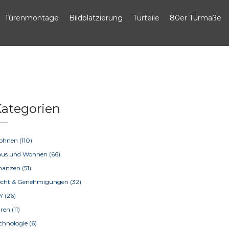
Türenmontage
Bildplatzierung
Türteile
80er Türmaße
ategorien
ohnen
(110)
aus und Wohnen
(66)
inanzen
(51)
echt & Genehmigungen
(32)
IY
(26)
üren
(11)
chnologie
(6)