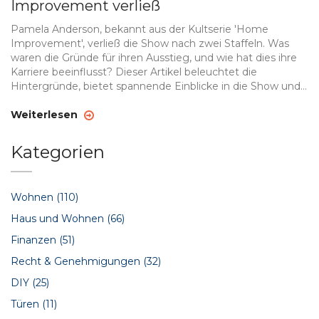
Improvement verließ
Pamela Anderson, bekannt aus der Kultserie 'Home
Improvement', verließ die Show nach zwei Staffeln. Was
waren die Gründe für ihren Ausstieg, und wie hat dies ihre
Karriere beeinflusst? Dieser Artikel beleuchtet die
Hintergründe, bietet spannende Einblicke in die Show und
gibt Tipps für TV-Produzenten, um solche Situationen
besser zu handhaben.
Weiterlesen
Kategorien
Wohnen
(110)
Haus und Wohnen
(66)
Finanzen
(51)
Recht & Genehmigungen
(32)
DIY
(25)
Türen
(11)