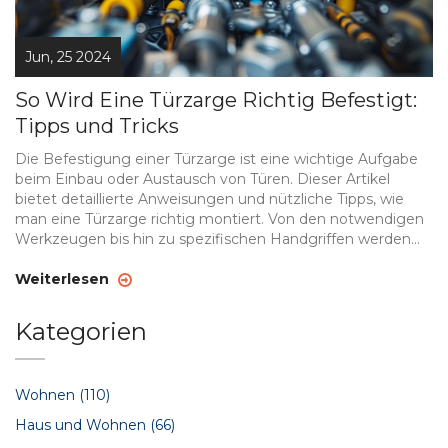
Jun, 25 2024
So Wird Eine Türzarge Richtig Befestigt:
Tipps und Tricks
Die Befestigung einer Türzarge ist eine wichtige Aufgabe
beim Einbau oder Austausch von Türen. Dieser Artikel
bietet detaillierte Anweisungen und nützliche Tipps, wie
man eine Türzarge richtig montiert. Von den notwendigen
Werkzeugen bis hin zu spezifischen Handgriffen werden
alle Schritte erläutert, um ein perfektes Ergebnis zu
erzielen.
Weiterlesen
Kategorien
Wohnen
(110)
Haus und Wohnen
(66)