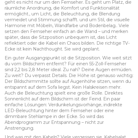
geht es nicht nur um den Fernseher. Es geht um
Platz
,
die
räumliche Anordnung, die Komfort und Funktionalität
ermöglicht
.
, um
Licht
,
die Beleuchtung, die Blendung
vermeidet und Stimmung schafft
.
und um
Stil
,
die visuelle
Harmonie mit Möbeln, Wandfarbe und Bodenbelag
.
. Viele
setzen den Fernseher einfach an die Wand – und merken
später, dass die Sitzposition unbequem ist, das Licht
reflektiert oder die Kabel ein Chaos bilden. Die richtige TV-
Ecke ist kein Nachthought. Sie wird geplant.
Ein guter Ausgangspunkt ist die Sitzposition. Wie weit sitzt
du vom Bildschirm entfernt? Für einen 55-Zoll-Fernseher
sind 2,2 bis 2,8 Meter ideal. Zu nah? Deine Augen ermüden.
Zu weit? Du verpasst Details. Die Höhe ist genauso wichtig:
Der Bildschirmmitte sollte auf Augenhöhe sitzen, wenn du
entspannt auf dem Sofa liegst. Kein Halskreisen mehr.
Auch die Beleuchtung spielt eine große Rolle. Direktes
Sonnenlicht auf dem Bildschirm ist der Feind. Ein paar
einfache Lösungen: Verdunkelungsvorhänge, indirekte
LED-Beleuchtung hinter dem Fernseher oder eine
dimmbare Stehlampe in der Ecke. So wird das
Abendprogramm zur Entspannung – nicht zur
Anstrengung.
Und was mit den Kabeln? Viele vergessen sie. Kabelsalat