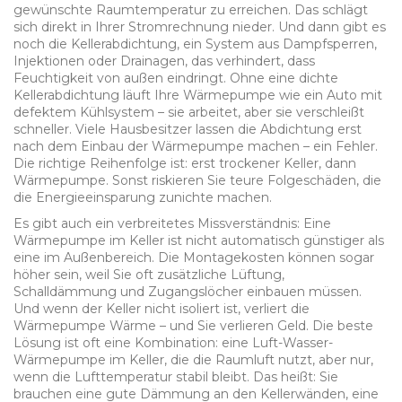
gewünschte Raumtemperatur zu erreichen. Das schlägt
sich direkt in Ihrer Stromrechnung nieder. Und dann gibt es
noch die
Kellerabdichtung
,
ein System aus Dampfsperren,
Injektionen oder Drainagen, das verhindert, dass
Feuchtigkeit von außen eindringt
. Ohne eine dichte
Kellerabdichtung läuft Ihre Wärmepumpe wie ein Auto mit
defektem Kühlsystem – sie arbeitet, aber sie verschleißt
schneller. Viele Hausbesitzer lassen die Abdichtung erst
nach dem Einbau der Wärmepumpe machen – ein Fehler.
Die richtige Reihenfolge ist: erst trockener Keller, dann
Wärmepumpe. Sonst riskieren Sie teure Folgeschäden, die
die Energieeinsparung zunichte machen.
Es gibt auch ein verbreitetes Missverständnis: Eine
Wärmepumpe im Keller ist nicht automatisch günstiger als
eine im Außenbereich. Die Montagekosten können sogar
höher sein, weil Sie oft zusätzliche Lüftung,
Schalldämmung und Zugangslöcher einbauen müssen.
Und wenn der Keller nicht isoliert ist, verliert die
Wärmepumpe Wärme – und Sie verlieren Geld. Die beste
Lösung ist oft eine Kombination: eine Luft-Wasser-
Wärmepumpe im Keller, die die Raumluft nutzt, aber nur,
wenn die Lufttemperatur stabil bleibt. Das heißt: Sie
brauchen eine gute Dämmung an den Kellerwänden, eine