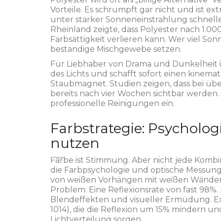
Vorteile. Es schrumpft gar nicht und ist ex
unter starker Sonneneinstrahlung schneller
Rheinland zeigte, dass Polyester nach 1.0
Farbsättigkeit verlieren kann. Wer viel Son
beständige Mischgewebe setzen.
Für Liebhaber von Drama und Dunkelheit 
des Lichts und schafft sofort einen kinemato
Staubmagnet. Studien zeigen, dass bei ü
bereits nach vier Wochen sichtbar werden.
professionelle Reinigungen ein.
Farbstrategie: Psycholog
nutzen
Farbe ist Stimmung. Aber nicht jede Kombi
die Farbpsychologie und optische Messung i
von weißen Vorhängen mit weißen Wänden. 
Problem: Eine Reflexionsrate von fast 98%. 
Blendeffekten und visueller Ermüdung. E
1014), die die Reflexion um 15% mindern u
Lichtverteilung sorgen.