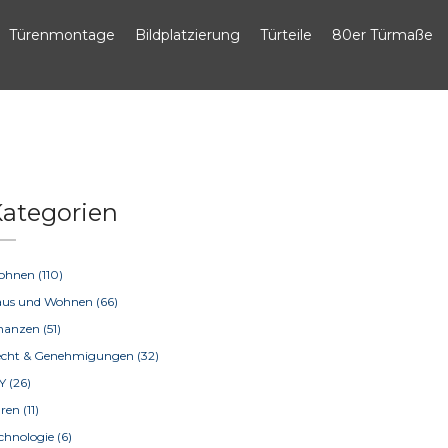
Türenmontage
Bildplatzierung
Türteile
80er Türmaße
ategorien
ohnen
(110)
aus und Wohnen
(66)
inanzen
(51)
echt & Genehmigungen
(32)
IY
(26)
üren
(11)
chnologie
(6)