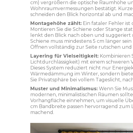
cm) vergrößern die optische Raumhöhe um
Wohnraumvermessungen bestätigt. Kurze V
schneiden den Blick horizontal ab und ma
Montagehöhe zählt:
Ein fataler Fehler is
Montieren Sie die Schiene oder Stange sta
lenkt den Blick nach oben und suggeriert 
Schiene muss mindestens 5 cm länger sein a
Öffnen vollständig zur Seite rutschen und d
Layering für Vielseitigkeit:
Kombinieren S
Lichtdurchlässigkeit) mit einem schweren
Dieses System reduziert nicht nur Energi
Wärmedämmung im Winter, sondern bietet a
Sie Privatsphäre bei vollem Tageslicht, nac
Muster und Minimalismus:
Wenn Sie Must
modernen, minimalistischen Räumen sollt
Vorhangfläche einnehmen, um visuelle Übe
cm Bandbreite passen hervorragend zum La
machend.