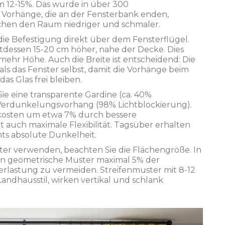
 12-15%. Das wurde in über 300
orhänge, die an der Fensterbank enden,
chen den Raum niedriger und schmaler.
t die Befestigung direkt über dem Fensterflügel.
ttdessen 15-20 cm höher, nahe der Decke. Dies
mehr Höhe. Auch die Breite ist entscheidend: Die
ls das Fenster selbst, damit die Vorhänge beim
as Glas frei bleiben.
ie eine transparente Gardine (ca. 40%
 Verdunkelungsvorhang (98% Lichtblockierung).
ekosten um etwa 7% durch bessere
uch maximale Flexibilität. Tagsüber erhalten
hts absolute Dunkelheit.
er verwenden, beachten Sie die Flächengröße. In
en geometrische Muster maximal 5% der
rlastung zu vermeiden. Streifenmuster mit 8-12
ndhausstil, wirken vertikal und schlank