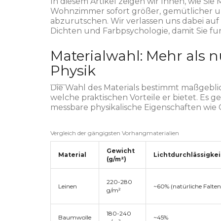
In diesem Artikel zeigen wir Ihnen, wie Sie 
Wohnzimmer sofort größer, gemütlicher und 
abzurutschen. Wir verlassen uns dabei auf
Dichten und Farbpsychologie, damit Sie f
Materialwahl: Mehr als nu
Physik
Die Wahl des Materials bestimmt maßgeblich,
welche praktischen Vorteile er bietet. Es 
messbare physikalische Eigenschaften wie 
Vergleich der gängigsten Vorhangmaterialien
Gewicht
Material
Lichtdurchlässigkei
(g/m²)
220-280
Leinen
~60% (natürliche Falten
g/m²
180-240
Baumwolle
~45%