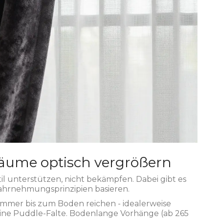
 Räume optisch vergrößern
til unterstützen, nicht bekämpfen. Dabei gibt es
ahrnehmungsprinzipien basieren.
immer bis zum Boden reichen - idealerweise
leine Puddle-Falte. Bodenlange Vorhänge (ab 265