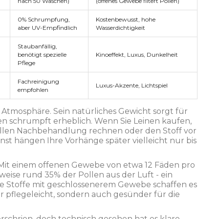
nach 50 Wäschen)
(offenes Gewebe filtert Pollen)
0% Schrumpfung,
Kostenbewusst, hohe
aber UV-Empfindlich
Wasserdichtigkeit
Staubanfällig,
benötigt spezielle
Kinoeffekt, Luxus, Dunkelheit
Pflege
Fachreinigung
Luxus-Akzente, Lichtspiel
empfohlen
e Atmosphäre. Sein natürliches Gewicht sorgt für
nen schrumpft erheblich. Wenn Sie Leinen kaufen,
ellen Nachbehandlung rechnen oder den Stoff vor
st hängen Ihre Vorhänge später vielleicht nur bis
Mit einem offenen Gewebe von etwa 12 Fäden pro
weise rund 35% der Pollen aus der Luft - ein
che Stoffe mit geschlossenerem Gewebe schaffen es
ur pflegeleicht, sondern auch gesünder für die
 verschrien, doch technisch gesehen hat es klare