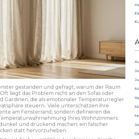
Ha
El
Ku
A
A
Ju
Ju
Fenster gestanden und gefragt, warum der Raum
M
 Oft liegt das Problem nicht an den Sofas oder
Ap
d Gardinen, die als emotionaler Temperaturregler
vatsphäre steuern
.
. Viele unterschätzen ihre
M
ente am Fensterrand, sondern definieren die
Fe
die Temperaturwahrnehmung Ihres Wohnzimmers.
m dunkel und drückend machen; ein falscher
Ja
cken statt hervorzuheben.
D