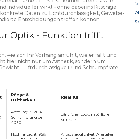
Material, Farbe und Stil so kombinieren, dass Ihr
N
individueller wirkt - ohne dabei ins Kitschige
 konkrete Daten zu Lichtdurchlässigkeit, Gewebe-
Ok
undierte Entscheidungen treffen können.
S
r Optik - Funktion trifft
 wie sich Ihr Vorhang anfühlt, wie er fällt und
geht hier nicht nur um Ästhetik, sondern um
Gewicht, Luftdurchlässigkeit und Schrumpfrate.
Pflege &
t
Ideal für
Haltbarkeit
Achtung: 15-20%
Ländlicher Look, natürliche
)
Schrumpfung bei
Struktur
40°C
Hoch farbecht (95%
Alltagstauglichkeit, Allergiker