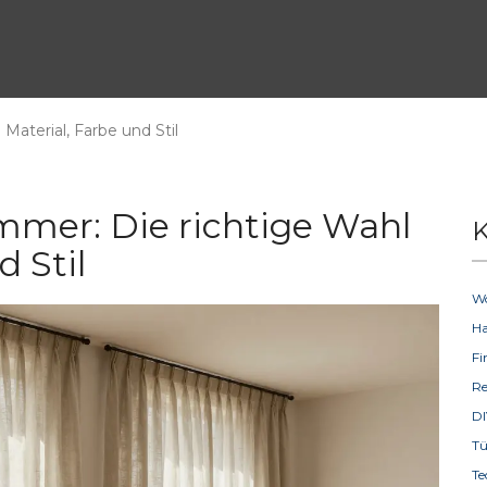
aterial, Farbe und Stil
mer: Die richtige Wahl
K
d Stil
W
H
F
R
D
T
Te