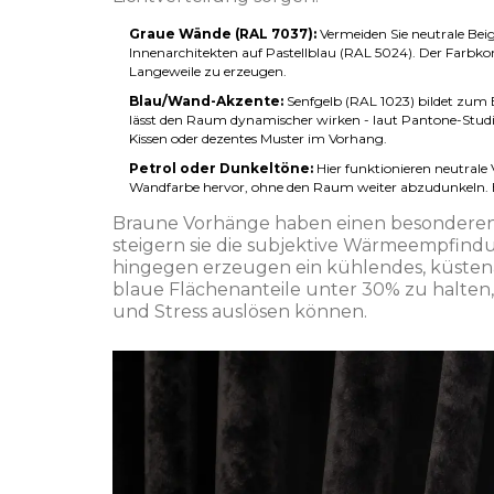
Graue Wände (RAL 7037):
Vermeiden Sie neutrale Beig
Innenarchitekten auf Pastellblau (RAL 5024). Der Farbk
Langeweile zu erzeugen.
Blau/Wand-Akzente:
Senfgelb (RAL 1023) bildet zum
lässt den Raum dynamischer wirken - laut Pantone-Studi
Kissen oder dezentes Muster im Vorhang.
Petrol oder Dunkeltöne:
Hier funktionieren neutrale 
Wandfarbe hervor, ohne den Raum weiter abzudunkeln. Ein
Braune Vorhänge haben einen besonderen 
steigern sie die subjektive Wärmeempfind
hingegen erzeugen ein kühlendes, küstenä
blaue Flächenanteile unter 30% zu halten
und Stress auslösen können.