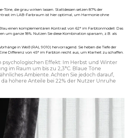
e-Töne, die grau wirken lassen. Stattdessen setzen 87% der
ontrast im LAB-Farbraum ist hier optimal, um Harmonie ohne
 Blau einen komplementären Kontrast von 62° im Farbtonmodell. Das
en um ganze 18%. Nutzen Sie diese Kombination sparsam, z.B. als
Vorhänge in Weiß (RAL 9010) hervorragend. Sie heben die Tiefe der
e Differenz von 45° im Farbton reicht aus, um Klarheit zu schaffen.
psychologischen Effekt: Im Herbst und Winter
ung im Raum um bis zu 2,3°C. Blaue Töne
hnliches Ambiente. Achten Sie jedoch darauf,
, da höhere Anteile bei 22% der Nutzer Unruhe