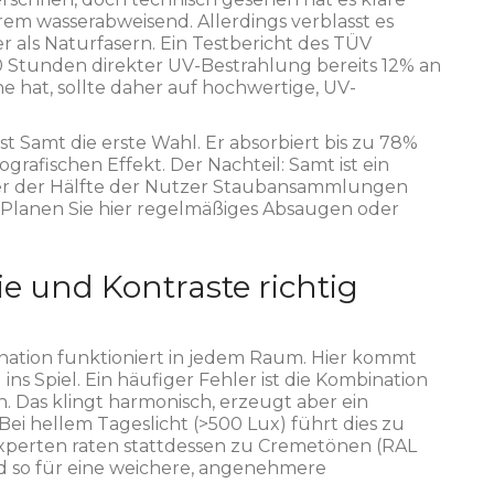
trem wasserabweisend. Allerdings verblasst es
 als Naturfasern. Ein Testbericht des TÜV
00 Stunden direkter UV-Bestrahlung bereits 12% an
ne hat, sollte daher auf hochwertige, UV-
ist
Samt
die erste Wahl. Er absorbiert bis zu 78%
grafischen Effekt. Der Nachteil: Samt ist ein
ber der Hälfte der Nutzer Staubansammlungen
 Planen Sie hier regelmäßiges Absaugen oder
ie und Kontraste richtig
nation funktioniert in jedem Raum. Hier kommt
ns Spiel. Ein häufiger Fehler ist die Kombination
Das klingt harmonisch, erzeugt aber ein
Bei hellem Tageslicht (>500 Lux) führt dies zu
xperten raten stattdessen zu Cremetönen (RAL
nd so für eine weichere, angenehmere