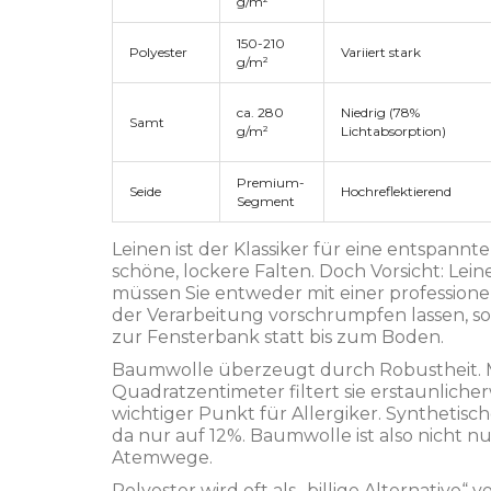
g/m²
150-210
Polyester
Variiert stark
g/m²
ca. 280
Niedrig (78%
Samt
g/m²
Lichtabsorption)
Premium-
Seide
Hochreflektierend
Segment
Leinen
ist der Klassiker für eine entspannt
schöne, lockere Falten. Doch Vorsicht: Lei
müssen Sie entweder mit einer profession
der Verarbeitung vorschrumpfen lassen, son
zur Fensterbank statt bis zum Boden.
Baumwolle
überzeugt durch Robustheit. 
Quadratzentimeter filtert sie erstaunlicher
wichtiger Punkt für Allergiker. Synthetis
da nur auf 12%. Baumwolle ist also nicht n
Atemwege.
Polyester
wird oft als „billige Alternative“