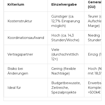
Generalu
Kriterium
Einzelvergabe
(GU)
Günstiger (ca.
Teurer (ca
Kostenstruktur
12,7% Einsparung
Aufschlag
möglich)
Marge)
Hoch (ca. 14,3
Niedrig (ca
Koordinationsaufwand
Stunden/Woche)
Stunden/
Viele
Vertragspartner
(durchschnittlich
Einzig (1 V
12+)
Risiko bei
Gering (flexible
Hoch (Nac
Änderungen
Nachträge)
mit 18,5% 
Budgetbewusste,
Erwerbstät
Ideal für
Zeitreiche,
Komplexe 
Spezialprojekte
>500k€