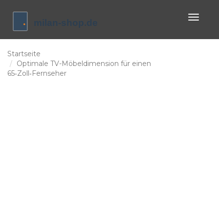
Naviga
umscha
Startseite
Optimale TV-Möbeldimension für einen
65‑Zoll‑Fernseher