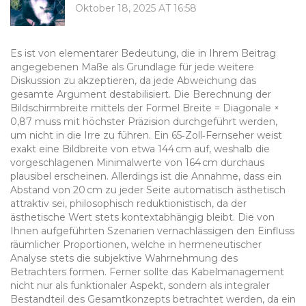
Oktober 18, 2025 AT 16:58
Es ist von elementarer Bedeutung, die in Ihrem Beitrag
angegebenen Maße als Grundlage für jede weitere
Diskussion zu akzeptieren, da jede Abweichung das
gesamte Argument destabilisiert. Die Berechnung der
Bildschirmbreite mittels der Formel Breite = Diagonale ×
0,87 muss mit höchster Präzision durchgeführt werden,
um nicht in die Irre zu führen. Ein 65‑Zoll‑Fernseher weist
exakt eine Bildbreite von etwa 144 cm auf, weshalb die
vorgeschlagenen Minimalwerte von 164 cm durchaus
plausibel erscheinen. Allerdings ist die Annahme, dass ein
Abstand von 20 cm zu jeder Seite automatisch ästhetisch
attraktiv sei, philosophisch reduktionistisch, da der
ästhetische Wert stets kontextabhängig bleibt. Die von
Ihnen aufgeführten Szenarien vernachlässigen den Einfluss
räumlicher Proportionen, welche in hermeneutischer
Analyse stets die subjektive Wahrnehmung des
Betrachters formen. Ferner sollte das Kabelmanagement
nicht nur als funktionaler Aspekt, sondern als integraler
Bestandteil des Gesamtkonzepts betrachtet werden, da ein