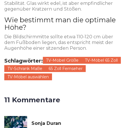
Stabilität. Glas wirkt edel, ist aber empfindlicher
gegenüber Kratzern und Stößen.
Wie bestimmt man die optimale
Höhe?
Die Bildschirmmitte sollte etwa 110‑120 cm über
dem Fußboden liegen, das entspricht meist der
Augenhöhe einer sitzenden Person.
Schlagwörter:
TV-Möbel Größe
TV-Möbel 65 Zoll
TV-Schrank Maße
65 Zoll Fernseher
TV-Möbel auswählen
11 Kommentare
Sonja Duran