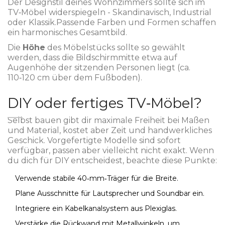
Der
Designstil
deines Wohnzimmers sollte sich im
TV‑Möbel widerspiegeln - Skandinavisch, Industrial
oder Klassik.
Passende Farben und Formen schaffen
ein harmonisches Gesamtbild.
Die
Höhe
des Möbelstücks sollte so gewählt
werden, dass die Bildschirmmitte etwa auf
Augenhöhe der sitzenden Personen liegt (ca.
110‑120 cm über dem Fußboden).
DIY oder fertiges TV‑Möbel?
Selbst bauen gibt dir maximale Freiheit bei Maßen
und Material, kostet aber Zeit und handwerkliches
Geschick. Vorgefertigte Modelle sind sofort
verfügbar, passen aber vielleicht nicht exakt. Wenn
du dich für DIY entscheidest, beachte diese Punkte:
Verwende stabile 40‑mm‑Träger für die Breite.
Plane Ausschnitte für Lautsprecher und Soundbar ein.
Integriere ein Kabelkanalsystem aus Plexiglas.
Verstärke die Rückwand mit Metallwinkeln, um