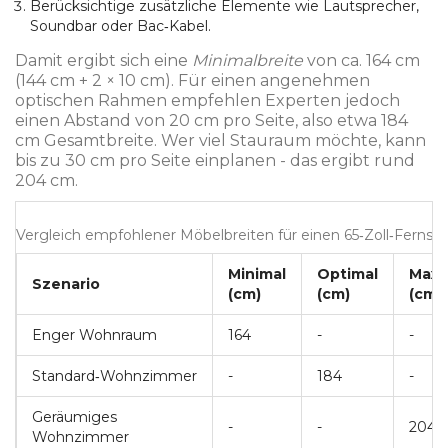
Berücksichtige zusätzliche Elemente wie Lautsprecher,
Soundbar oder Bac‑Kabel.
Damit ergibt sich eine
Minimalbreite
von ca. 164 cm
(144 cm + 2 × 10 cm). Für einen angenehmen
optischen Rahmen empfehlen Experten jedoch
einen Abstand von 20 cm pro Seite, also etwa 184
cm Gesamtbreite. Wer viel Stauraum möchte, kann
bis zu 30 cm pro Seite einplanen - das ergibt rund
204 cm.
Vergleich empfohlener Möbelbreiten für einen 65‑Zoll‑Fernse
Minimal
Optimal
Maxi
Szenario
(cm)
(cm)
(cm)
Enger Wohnraum
164
-
-
Standard‑Wohnzimmer
-
184
-
Geräumiges
-
-
204
Wohnzimmer