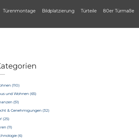
Türenmontage
Bildplatzierung
Türteile
80er Türmaße
ategorien
ohnen
(110)
aus und Wohnen
(65)
inanzen
(51)
echt & Genehmigungen
(32)
IY
(25)
üren
(11)
chnologie
(6)