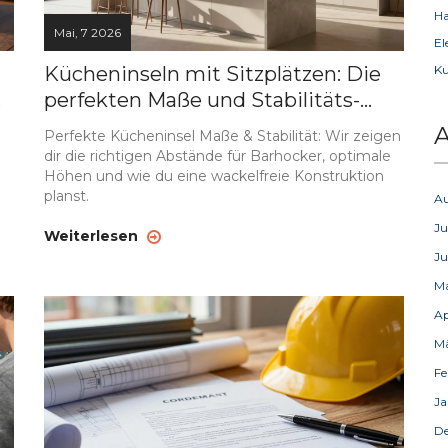
Ha
Mai, 7 2026
El
Kücheninseln mit Sitzplätzen: Die
Ku
perfekten Maße und Stabilitäts-
Tipps
A
Perfekte Kücheninsel Maße & Stabilität: Wir zeigen
dir die richtigen Abstände für Barhocker, optimale
Höhen und wie du eine wackelfreie Konstruktion
planst.
A
Ju
Weiterlesen
Ju
M
Ap
M
Fe
Ja
D