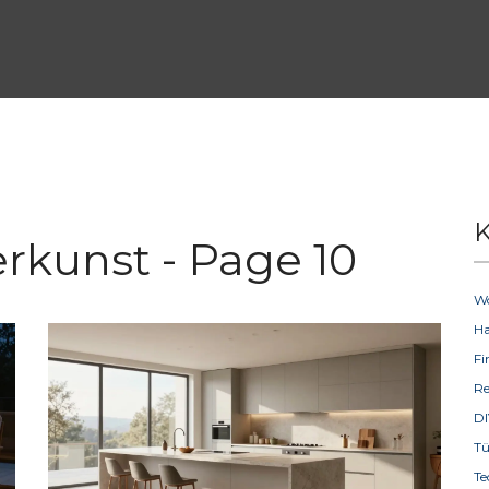
K
erkunst - Page 10
W
H
F
R
D
T
Te