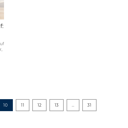
f:
uf
r,
10
11
12
13
…
31