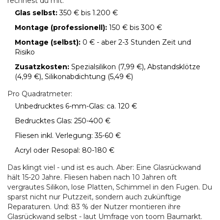
rechnest du mit:
Glas selbst:
350 € bis 1.200 €
Montage (professionell):
150 € bis 300 €
Montage (selbst):
0 € - aber 2-3 Stunden Zeit und
Risiko
Zusatzkosten:
Spezialsilikon (7,99 €), Abstandsklötze
(4,99 €), Silikonabdichtung (5,49 €)
Pro Quadratmeter:
Unbedrucktes 6-mm-Glas: ca. 120 €
Bedrucktes Glas: 250-400 €
Fliesen inkl. Verlegung: 35-60 €
Acryl oder Resopal: 80-180 €
Das klingt viel - und ist es auch. Aber: Eine Glasrückwand
hält 15-20 Jahre. Fliesen haben nach 10 Jahren oft
vergrautes Silikon, lose Platten, Schimmel in den Fugen. Du
sparst nicht nur Putzzeit, sondern auch zukünftige
Reparaturen. Und: 83 % der Nutzer montieren ihre
Glasrückwand selbst - laut Umfrage von toom Baumarkt.