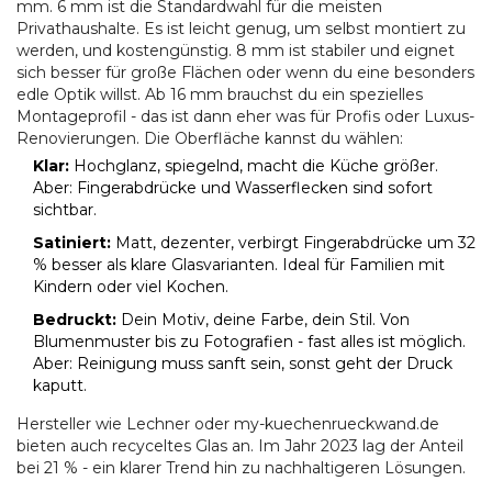
mm. 6 mm ist die Standardwahl für die meisten
Privathaushalte. Es ist leicht genug, um selbst montiert zu
werden, und kostengünstig. 8 mm ist stabiler und eignet
sich besser für große Flächen oder wenn du eine besonders
edle Optik willst. Ab 16 mm brauchst du ein spezielles
Montageprofil - das ist dann eher was für Profis oder Luxus-
Renovierungen. Die Oberfläche kannst du wählen:
Klar:
Hochglanz, spiegelnd, macht die Küche größer.
Aber: Fingerabdrücke und Wasserflecken sind sofort
sichtbar.
Satiniert:
Matt, dezenter, verbirgt Fingerabdrücke um 32
% besser als klare Glasvarianten. Ideal für Familien mit
Kindern oder viel Kochen.
Bedruckt:
Dein Motiv, deine Farbe, dein Stil. Von
Blumenmuster bis zu Fotografien - fast alles ist möglich.
Aber: Reinigung muss sanft sein, sonst geht der Druck
kaputt.
Hersteller wie Lechner oder my-kuechenrueckwand.de
bieten auch recyceltes Glas an. Im Jahr 2023 lag der Anteil
bei 21 % - ein klarer Trend hin zu nachhaltigeren Lösungen.