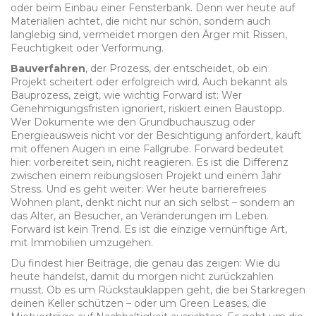
oder beim Einbau einer Fensterbank. Denn wer heute auf
Materialien achtet, die nicht nur schön, sondern auch
langlebig sind, vermeidet morgen den Ärger mit Rissen,
Feuchtigkeit oder Verformung.
Bauverfahren
,
der Prozess, der entscheidet, ob ein
Projekt scheitert oder erfolgreich wird
. Auch bekannt als
Bauprozess
, zeigt, wie wichtig Forward ist: Wer
Genehmigungsfristen ignoriert, riskiert einen Baustopp.
Wer Dokumente wie den Grundbuchauszug oder
Energieausweis nicht vor der Besichtigung anfordert, kauft
mit offenen Augen in eine Fallgrube. Forward bedeutet
hier: vorbereitet sein, nicht reagieren. Es ist die Differenz
zwischen einem reibungslosen Projekt und einem Jahr
Stress.
Und es geht weiter: Wer heute barrierefreies
Wohnen plant, denkt nicht nur an sich selbst – sondern an
das Alter, an Besucher, an Veränderungen im Leben.
Forward ist kein Trend. Es ist die einzige vernünftige Art,
mit Immobilien umzugehen.
Du findest hier Beiträge, die genau das zeigen: Wie du
heute handelst, damit du morgen nicht zurückzahlen
musst. Ob es um Rückstauklappen geht, die bei Starkregen
deinen Keller schützen – oder um Green Leases, die