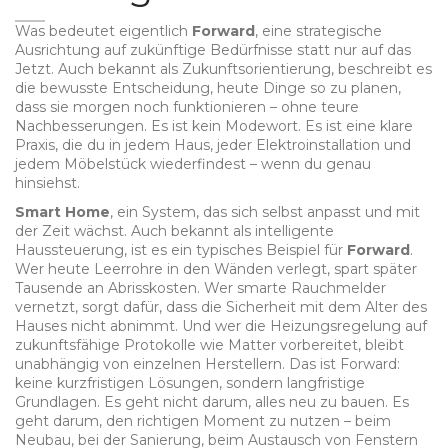
Was bedeutet eigentlich
Forward
,
eine strategische
Ausrichtung auf zukünftige Bedürfnisse statt nur auf das
Jetzt
. Auch bekannt als
Zukunftsorientierung
, beschreibt es
die bewusste Entscheidung, heute Dinge so zu planen,
dass sie morgen noch funktionieren – ohne teure
Nachbesserungen.
Es ist kein Modewort. Es ist eine klare
Praxis, die du in jedem Haus, jeder Elektroinstallation und
jedem Möbelstück wiederfindest – wenn du genau
hinsiehst.
Smart Home
,
ein System, das sich selbst anpasst und mit
der Zeit wächst
. Auch bekannt als
intelligente
Haussteuerung
, ist es ein typisches Beispiel für
Forward
.
Wer heute Leerrohre in den Wänden verlegt, spart später
Tausende an Abrisskosten. Wer smarte Rauchmelder
vernetzt, sorgt dafür, dass die Sicherheit mit dem Alter des
Hauses nicht abnimmt. Und wer die Heizungsregelung auf
zukunftsfähige Protokolle wie Matter vorbereitet, bleibt
unabhängig von einzelnen Herstellern. Das ist Forward:
keine kurzfristigen Lösungen, sondern langfristige
Grundlagen.
Es geht nicht darum, alles neu zu bauen. Es
geht darum, den richtigen Moment zu nutzen – beim
Neubau, bei der Sanierung, beim Austausch von Fenstern