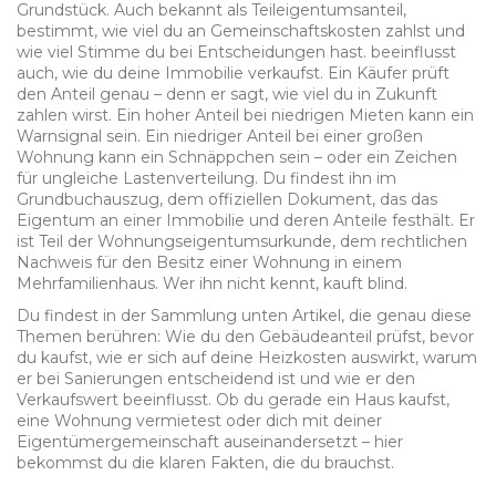
Grundstück
. Auch bekannt als
Teileigentumsanteil
,
bestimmt, wie viel du an Gemeinschaftskosten zahlst und
wie viel Stimme du bei Entscheidungen hast.
beeinflusst
auch, wie du deine Immobilie verkaufst. Ein Käufer prüft
den Anteil genau – denn er sagt, wie viel du in Zukunft
zahlen wirst. Ein hoher Anteil bei niedrigen Mieten kann ein
Warnsignal sein. Ein niedriger Anteil bei einer großen
Wohnung kann ein Schnäppchen sein – oder ein Zeichen
für ungleiche Lastenverteilung. Du findest ihn im
Grundbuchauszug
,
dem offiziellen Dokument, das das
Eigentum an einer Immobilie und deren Anteile festhält
.
Er
ist Teil der
Wohnungseigentumsurkunde
,
dem rechtlichen
Nachweis für den Besitz einer Wohnung in einem
Mehrfamilienhaus
.
Wer ihn nicht kennt, kauft blind.
Du findest in der Sammlung unten Artikel, die genau diese
Themen berühren: Wie du den Gebäudeanteil prüfst, bevor
du kaufst, wie er sich auf deine Heizkosten auswirkt, warum
er bei Sanierungen entscheidend ist und wie er den
Verkaufswert beeinflusst. Ob du gerade ein Haus kaufst,
eine Wohnung vermietest oder dich mit deiner
Eigentümergemeinschaft auseinandersetzt – hier
bekommst du die klaren Fakten, die du brauchst.