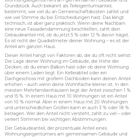
Wohnungseigentümers am gemeinsamen Gebäude und
Grundstück
. Auch bekannt als
Teileigentumsanteil
,
bestimmt, wie viel du an Gemeinschaftskosten zahlst und
wie viel Stimme du bei Entscheidungen hast.
Das klingt
technisch, ist aber ganz praktisch: Wenn deine Nachbarn
eine neue Fassadendämmung beschließen, zahlt dein
Gebäudeanteil mit, ob du jetzt 5 % oder 12 % davon trägst.
Es ist nicht der Quadratmeter deiner Wohnung – es ist der
Anteil am ganzen Haus.
Dieser Anteil hängt von Faktoren ab, die du oft nicht siehst:
Die Lage deiner Wohnung im Gebäude, die Höhe der
Decken, ob du einen Balkon hast oder ob deine Wohnung
über einem Laden liegt. Ein Kellerabteil oder ein
Dachgeschoss mit großem Dachboden kann deinen Anteil
erhöhen – auch wenn deine Wohnfläche kleiner ist. In den
meisten Mehrfamilienhäusern liegt der Anteil zwischen 1 %
und 15 %. In einem Haus mit 10 Wohnungen ist ein Anteil
von 10 % normal. Aber in einem Haus mit 20 Wohnungen
und unterschiedlichen Größen kann er auch 3 % oder 18 %
betragen. Wer den Anteil nicht versteht, zahlt zu viel – oder
verliert Stimmen bei wichtigen Abstimmungen.
Der
Gebäudeanteil
,
der prozentuale Anteil eines
Wohnungseigentümers am gemeinsamen Gebäude und