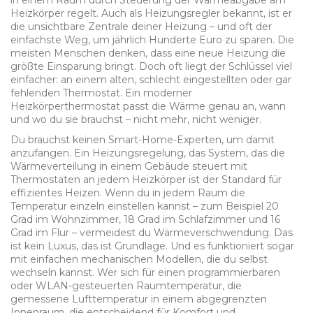
in einem Raum durch Steuerung der Wärmeabgabe am
Heizkörper regelt
. Auch als
Heizungsregler
bekannt, ist er
die unsichtbare Zentrale deiner Heizung – und oft der
einfachste Weg, um jährlich Hunderte Euro zu sparen.
Die
meisten Menschen denken, dass eine neue Heizung die
größte Einsparung bringt. Doch oft liegt der Schlüssel viel
einfacher: an einem alten, schlecht eingestellten oder gar
fehlenden Thermostat. Ein moderner
Heizkörperthermostat passt die Wärme genau an, wann
und wo du sie brauchst – nicht mehr, nicht weniger.
Du brauchst keinen Smart-Home-Experten, um damit
anzufangen. Ein
Heizungsregelung
,
das System, das die
Wärmeverteilung in einem Gebäude steuert
mit
Thermostaten an jedem Heizkörper ist der Standard für
effizientes Heizen. Wenn du in jedem Raum die
Temperatur einzeln einstellen kannst – zum Beispiel 20
Grad im Wohnzimmer, 18 Grad im Schlafzimmer und 16
Grad im Flur – vermeidest du Wärmeverschwendung. Das
ist kein Luxus, das ist Grundlage. Und es funktioniert sogar
mit einfachen mechanischen Modellen, die du selbst
wechseln kannst. Wer sich für einen programmierbaren
oder WLAN-gesteuerten
Raumtemperatur
,
die
gemessene Lufttemperatur in einem abgegrenzten
Innenraum, die entscheidend für Komfort und