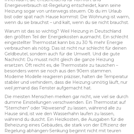
Energieverbrauch ist
-Regelung entscheidet, kann seine
Heizung sogar von unterwegs steuern. Ob du im Urlaub
bist oder spät nach Hause kommst: Die Wohnung ist warm,
wenn du sie brauchst – und kalt, wenn du sie nicht brauchst.
Warum ist das so wichtig? Weil Heizung in Deutschland
den größten Teil der Energiekosten ausmacht. Ein schlecht
eingestellter Thermostat kann bis zu 30 % mehr Energie
verbrauchen als nötig. Das ist nicht nur schlecht für deinen
Geldbeutel, sondern auch für die Umwelt. Und die gute
Nachricht: Du musst nicht gleich die ganze Heizung
ersetzen. Oft reicht es, die Thermostate zu tauschen –
besonders wenn sie noch aus den 90ern stammen.
Moderne Modelle reagieren präziser, halten die Temperatur
stabiler und verhindern, dass die Heizung unnötig läuft, nur
weil jemand das Fenster aufgemacht hat.
Die meisten Menschen merken gar nicht, wie viel sie durch
dumme Einstellungen verschwenden. Ein Thermostat auf
"Sternchen" oder "Abwesend" zu lassen, während alle zu
Hause sind, ist wie den Wasserhahn laufen zu lassen,
während du duscht. Ein
Heizkosten
,
die Ausgaben für die
Beheizung eines Gebäudes, die stark von der Effizienz der
Regelung abhängen
-Senkung beginnt nicht mit teuren