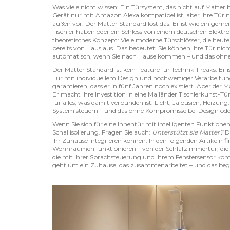
Was viele nicht wissen: Ein Türsystem, das nicht auf Matter 
Gerät nur mit Amazon Alexa kompatibel ist, aber Ihre Tür nu
außen vor. Der Matter Standard löst das. Er ist wie ein geme
Tischler haben oder ein Schloss von einem deutschen Elektron
theoretisches Konzept: Viele moderne Türschlösser, die heu
bereits von Haus aus. Das bedeutet: Sie können Ihre Tür nic
automatisch, wenn Sie nach Hause kommen – und das ohne 
Der Matter Standard ist kein Feature für Technik-Freaks. Er
Tür mit individuellem Design und hochwertiger Verarbeitung k
garantieren, dass er in fünf Jahren noch existiert. Aber der 
Er macht Ihre Investition in eine Mailänder Tischlerkunst-Tür
für alles, was damit verbunden ist: Licht, Jalousien, Heizung.
System steuern – und das ohne Kompromisse bei Design oder
Wenn Sie sich für eine Innentür mit intelligenten Funktionen
Schallisolierung. Fragen Sie auch:
Unterstützt sie Matter?
De
Ihr Zuhause integrieren können. In den folgenden Artikeln fi
Wohnräumen funktionieren – von der Schlafzimmertür, die s
die mit Ihrer Sprachsteuerung und Ihrem Fenstersensor kom
geht um ein Zuhause, das zusammenarbeitet – und das begin