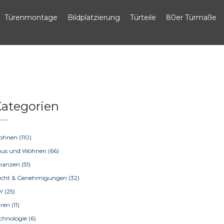
Türenmontage
Bildplatzierung
Türteile
80er Türmaße
ategorien
ohnen
(110)
aus und Wohnen
(66)
inanzen
(51)
echt & Genehmigungen
(32)
IY
(25)
üren
(11)
chnologie
(6)