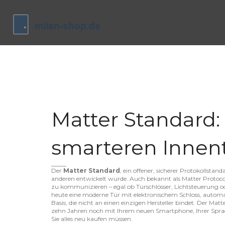
Matter Standard:
smarteren Innen
Der
Matter Standard
,
ein offener, sicherer Protokollsta
anderen entwickelt wurde
. Auch bekannt als
Matter Protoco
zu kommunizieren – egal ob Türschlösser, Lichtsteuerung o
heute eine moderne Tür mit elektronischem Schloss, automati
Basis, die nicht an einen einzigen Hersteller bindet. Der Mat
zehn Jahren noch mit Ihrem neuen Smartphone, Ihrer Sprach
Sie alles neu kaufen müssen.