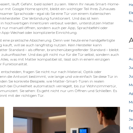
basiert, läuft Gefahr, bald isoliert zu sein. Wenn Ihr neues Smart-Home-
Ha
r mit Google Home spricht, bleibt ein wichtiger Teil Ihres Zuhauses
El
insamer Sprachcode – egal ob Sie eine Tür von einem italienischen
ikhersteller. Die Verbindung funktioniert. Und das ist kein
Ku
te in hochwertigen Innentüren verbaut werden, unterstützen Matter
ht nur manuell öffnen, sondern auch per App, Sprachbefehl oder
App-Wechsel oder komplizierte Einrichtung.
A
 ist eine praktische Absicherung. Denn wer heute eine handgefertigte
auft, will sie auch langfristig nutzen. Kein Hersteller kann
Matter Standard – als offener, branchenübergreifender Standard – bleibt.
 zukunftssicher. Und das gilt nicht nur für die Tür selbst, sondern auch
A
 Alles, was mit Matter kompatibel ist, lässt sich in einem einzigen
 Funktionalität.
Ju
 entscheiden, fragen Sie nicht nur nach Material, Optik oder
Ju
nn die Antwort bestimmt, wie lange und wie einfach Sie diese Tür in
nden Sie konkrete Beispiele, wie Matter-Smart-Türen in realen
M
ich bei Dunkelheit automatisch verriegelt, bis zur Wohnzimmertür,
muniziert. Sie sehen: Es geht nicht nur um Öffnen und Schließen. Es
Ap
nt mit der richtigen Tür.
M
Fe
Ja
D