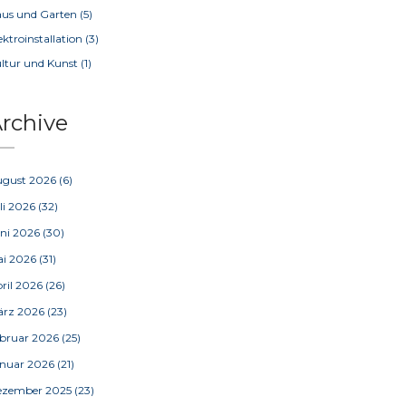
us und Garten
(5)
ektroinstallation
(3)
ltur und Kunst
(1)
rchive
ugust 2026
(6)
li 2026
(32)
ni 2026
(30)
ai 2026
(31)
ril 2026
(26)
ärz 2026
(23)
bruar 2026
(25)
nuar 2026
(21)
ezember 2025
(23)