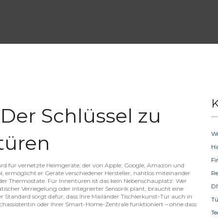
K
 Der Schlüssel zu
W
türen
H
F
ndard für vernetzte Heimgeräte, der von Apple, Google, Amazon und
l
, ermöglicht er Geräte verschiedener Hersteller, nahtlos miteinander
R
der Thermostate.
Für Innentüren ist das kein Nebenschauplatz: Wer
D
scher Verriegelung oder integrierter Sensorik plant, braucht eine
ter Standard sorgt dafür, dass Ihre Mailänder Tischlerkunst-Tür auch in
T
assistentin oder Ihrer Smart-Home-Zentrale funktioniert – ohne dass
Te