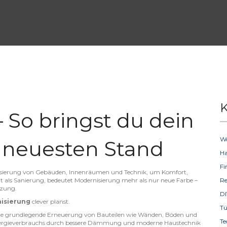
K
 So bringst du dein
W
 neuesten Stand
H
F
alisierung von Gebäuden, Innenräumen und Technik, um Komfort,
t als
Sanierung
, bedeutet Modernisierung mehr als nur neue Farbe –
R
tzung.
D
isierung
clever planst.
T
ie grundlegende Erneuerung von Bauteilen wie Wänden, Böden und
Te
nergieverbrauchs durch bessere Dämmung und moderne Haustechnik