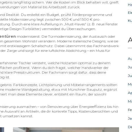
gebnis langfristig sichern. Wer die Kosten im Blick behalten will, greift
Ha
ufwendungen von Material bis Arbeitszeit
zurück.
El
nd Realität: Du erstellst ein Budget, prüfst Förderprogramme und
lette Modernisierung liegt zwischen 500 € und 1 500 € pro
Ku
ung. Durch eine klare Aufteilung in „Must‑Haves“ (z. B. neue Fenster
wertige Design‑Türblätter) vermeidest du Überraschungen.
entüren
modernisierst. Die
Türmodernisierung
,
der Austausch oder
A
n gesamten Wohnstil verändern. Moderne italienische Designs, wie sie
ile mit erstklassigem Schallschutz. Dabei übernimmt das Fachhandwerk
der Zarge und sorgt für eine luftdichte Abdichtung – ein Muss für
A
erfahrener Tischler versteht, welche Holzarten optimal zu deinem
Ju
flächen profitierst. Wenn du dich fragst, welcher Handwerker der
und klare Preisstrukturen. Der Fachmann sorgt dafür, dass deine
Ju
ig ist.
M
gebnis: Farbkonzepte, Lichtplanung und Möbelarrangements sollten
 Eine moderne Wandgestaltung, etwa mit Münchner Rauputz, ergänzt
Ap
niert man diese Elemente clever, entsteht ein Raum, der sowohl
M
rnisierung ausmachen – von Renovierung über Energieeffizienz bis hin
Fe
ne Auswahl an Artikeln, die dir konkrete Tipps, Kostenübersichten und
itt umsetzen kannst.
Ja
D