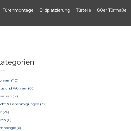
Türenmontage
Bildplatzierung
Türteile
80er Türmaße
ategorien
ohnen
(110)
aus und Wohnen
(66)
inanzen
(51)
echt & Genehmigungen
(32)
IY
(26)
üren
(11)
chnologie
(6)