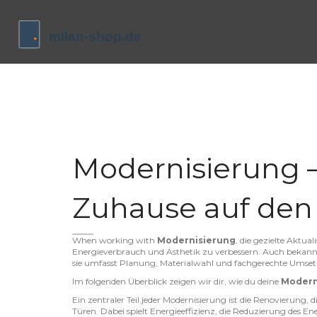
Modernisierung –
Zuhause auf den
When working with
Modernisierung
,
die gezielte Aktu
Energieverbrauch und Ästhetik zu verbessern
. Auch bekann
sie umfasst Planung, Materialwahl und fachgerechte Umse
Im folgenden Überblick zeigen wir dir, wie du deine
Modern
Ein zentraler Teil jeder Modernisierung ist die
Renovierung
,
d
Türen
. Dabei spielt
Energieeffizienz
,
die Reduzierung des E