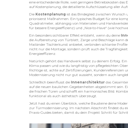
eine entscheidende Rolle, weil geringere Betriebskosten das Er
auf
Kostenplanung
,
die detaillierte Aufschlüsselung aller A
Die
Kostenplanung
ist das Bindeglied zwischen Wunsch u
priorisierst Maßnahmen. Ein typisches Budget für eine komp
Quadratmeter, abhängig von Materialien und Handwerksleist
für bessere Energieeffizienz) und „Nice‑to‑Have“ (wie hoch
Ein besonders sichtbarer Effekt entsteht, wenn du deine
Inn
die Aufbereitung von Türblatt, Zarge und Beschläge
kann de
Mailänder Tischlerkunst anbietet, verbinden schlanke Prof
nicht nur die Montage, sondern prüft auch die Tragfähigkeit 
Energieeffizienz.
Natürlich gehört das Handwerk selbst zu deinem Erfolg. Ein 
Klima passen und wie du langfristig von pflegeleichten Ober
Richtige ist, achte auf Zertifizierungen, Kundenreferenzen 
Modernisierung nicht nur gut aussieht, sondern auch langleb
Schließlich beeinflusst die
Innenarchitektur
das Gesamter
auf die neuen baulichen Gegebenheiten abgestimmt sein.
die frischen Türen und schafft ein harmonisches Bild. Kombi
funktional als auch ästhetisch überzeugt.
Jetzt hast du einen Überblick, welche Bausteine deine Mode
zur Türmodernisierung. Im nächsten Abschnitt findest du ei
Praxis‑Guides bieten, damit du dein Projekt Schritt für Schr