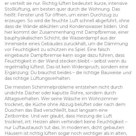
er verteilt sie nur. Richtig lüften bedeutet: kurze, intensive
Stoßlüftung, am besten quer durch die Wohnung. Das
heißt: Fenster und Tür öffnen, um einen Durchzug zu
erzeugen. So wird die feuchte Luft schnell abgeführt, ohne
dass die Wände abkühlen und Kondenswasser bilden. Und
hier kommt der Zusammenhang mit
Dampfbremse
,
einer
bauphysikalischen Schicht, die Wasserdampf aus der
Innenseite eines Gebäudes zurückhält, um die Dämmung
vor Feuchtigkeit zu schützen
ins Spiel. Eine falsch
eingebaute Dampfbremse kann sogar dazu führen, dass
Feuchtigkeit in der Wand stecken bleibt – selbst wenn du
regelmäßig lüftest. Das ist kein Widerspruch, sondern eine
Ergänzung: Du brauchst beides – die richtige Bauweise
und
das richtige Lüftungsverhalten.
Die meisten Schimmelprobleme entstehen nicht durch
undichte Dächer oder kaputte Rohre, sondern durch
Alltagsverhalten. Wer seine Wäsche im Wohnzimmer
trocknet, die Küche ohne Abzug belüftet oder nach dem
Duschen das Bad verschließt, baut langsam eine
Zeitbombe. Und wer glaubt, dass Heizung die Luft
trocknet, irrt: Heizen allein verhindert keine Feuchtigkeit –
nur Luftaustausch tut das. In modernen, dicht gebauten
Häusern ist richtig lüften sogar noch wichtiger als in alten,