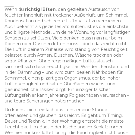
Wenn du
richtig lüften
,
den gezielten Austausch von
feuchter Innenluft mit trockener Außenluft, um Schimmel,
Kondensation und schlechte Luftqualität zu vermeiden
.
Auch bekannt als
gezieltes Stoßlüften
, ist es die einfachste
und billigste Methode, um deine Wohnung vor langfristigen
Schäden zu schützen.
Viele denken, dass man nur beim
Kochen oder Duschen lüften muss – doch das reicht nicht.
Die Luft in deinem Zuhause wird ständig von Feuchtigkeit
belastet: durch Atmen, Duschen, Wäsche trocknen oder
sogar Pflanzen. Ohne regelmäßigen Luftaustausch
sammelt sich diese Feuchtigkeit an Wänden, Fenstern und
in der Dämmung – und wird zum idealen Nährboden für
Schimmel
,
einen pilzartigen Organismus, der bei hoher
Luftfeuchtigkeit und kalten Oberflächen wächst und
gesundheitliche Risiken birgt
. Ein einziger falscher
Lüftungsfehler kann jahrelang Folgeschäden verursachen –
und teure Sanierungen nötig machen.
Du kannst nicht einfach das Fenster eine Stunde
offenlassen und glauben, das reicht. Es geht um Timing,
Dauer und Technik. In der Wohnung entsteht die meiste
Feuchtigkeit im Bad, in der Küche und im Schlafzimmer.
Wer hier nur kurz lüftet, bringt die Feuchtigkeit nicht raus –