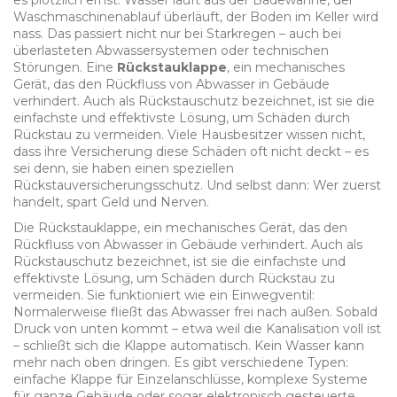
es plötzlich ernst: Wasser läuft aus der Badewanne, der
Waschmaschinenablauf überläuft, der Boden im Keller wird
nass. Das passiert nicht nur bei Starkregen – auch bei
überlasteten Abwassersystemen oder technischen
Störungen. Eine
Rückstauklappe
,
ein mechanisches
Gerät, das den Rückfluss von Abwasser in Gebäude
verhindert
. Auch als
Rückstauschutz
bezeichnet, ist sie die
einfachste und effektivste Lösung, um Schäden durch
Rückstau zu vermeiden.
Viele Hausbesitzer wissen nicht,
dass ihre Versicherung diese Schäden oft nicht deckt – es
sei denn, sie haben einen speziellen
Rückstauversicherungsschutz. Und selbst dann: Wer zuerst
handelt, spart Geld und Nerven.
Die
Rückstauklappe
,
ein mechanisches Gerät, das den
Rückfluss von Abwasser in Gebäude verhindert
. Auch als
Rückstauschutz
bezeichnet, ist sie die einfachste und
effektivste Lösung, um Schäden durch Rückstau zu
vermeiden.
Sie funktioniert wie ein Einwegventil:
Normalerweise fließt das Abwasser frei nach außen. Sobald
Druck von unten kommt – etwa weil die Kanalisation voll ist
– schließt sich die Klappe automatisch. Kein Wasser kann
mehr nach oben dringen. Es gibt verschiedene Typen:
einfache Klappe für Einzelanschlüsse, komplexe Systeme
für ganze Gebäude oder sogar elektronisch gesteuerte