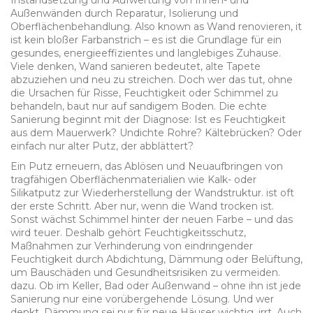
Instandsetzung und Aufwertung von Innen- und
Außenwänden durch Reparatur, Isolierung und
Oberflächenbehandlung
. Also known as
Wand renovieren
, it
ist kein bloßer Farbanstrich – es ist die Grundlage für ein
gesundes, energieeffizientes und langlebiges Zuhause.
Viele denken, Wand sanieren bedeutet, alte Tapete
abzuziehen und neu zu streichen. Doch wer das tut, ohne
die Ursachen für Risse, Feuchtigkeit oder Schimmel zu
behandeln, baut nur auf sandigem Boden. Die echte
Sanierung beginnt mit der Diagnose: Ist es Feuchtigkeit
aus dem Mauerwerk? Undichte Rohre? Kältebrücken? Oder
einfach nur alter Putz, der abblättert?
Ein
Putz erneuern
,
das Ablösen und Neuaufbringen von
tragfähigen Oberflächenmaterialien wie Kalk- oder
Silikatputz zur Wiederherstellung der Wandstruktur
.
ist oft
der erste Schritt. Aber nur, wenn die Wand trocken ist.
Sonst wächst Schimmel hinter der neuen Farbe – und das
wird teuer. Deshalb gehört
Feuchtigkeitsschutz
,
Maßnahmen zur Verhinderung von eindringender
Feuchtigkeit durch Abdichtung, Dämmung oder Belüftung,
um Bauschäden und Gesundheitsrisiken zu vermeiden
.
dazu. Ob im Keller, Bad oder Außenwand – ohne ihn ist jede
Sanierung nur eine vorübergehende Lösung. Und wer
denkt, Dämmung sei nur für neue Häuser wichtig, irrt. Auch