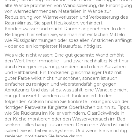
alte Wände profitieren von
Wandisolierung
,
die Einbringung
von wärmedämmenden Materialien in Wände zur
Reduzierung von Wärmeverlusten und Verbesserung des
Raumklimas
.
. Sie spart Heizkosten, verhindert
Kondenswasser und macht Räume angenehmer. In den
Beiträgen hier sehen Sie, wie man mit einfachen Mitteln
wie Flüssigdämmungen oder speziellen Anstrichen anfängt
– oder ob ein kompletter Neuaufbau nötig ist.
Was viele nicht wissen: Eine gut gesannte Wand erhöht
den Wert Ihrer Immobilie – und zwar nachhaltig. Nicht nur
durch Energieeinsparung, sondern auch durch Aussehen
und Haltbarkeit. Ein trockener, gleichmäßiger Putz mit
guter Farbe wirkt nicht nur schöner, sondern ist auch
einfacher zu reinigen und widerstandsfähiger gegen
Abnutzung. Und das ist es, was zählt: eine Wand, die nicht
nur gut aussieht, sondern auch funktioniert. In den
folgenden Artikeln finden Sie konkrete Lösungen: von der
richtigen Farbwalze für glatte Oberflächen bis hin zu Tipps,
wie Sie Rückstau im Keller verhindern, Glasrückwände in
der Küche montieren oder den Wasserverbrauch im Bad
senken – alles hängt zusammen. Denn eine Wand ist nicht
isoliert. Sie ist Teil eines Systems. Und wenn Sie sie richtig
sanieren, profitieren Sie lange davon.