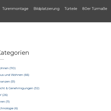
Türenmontage
Bildplatzierung
Türteile
80er Türmaße
ategorien
ohnen
(110)
aus und Wohnen
(66)
inanzen
(51)
echt & Genehmigungen
(32)
IY
(26)
üren
(11)
chnologie
(6)