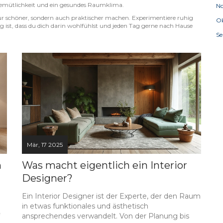
Gemütlichkeit und ein gesundes Raumklima.
N
r schöner, sondern auch praktischer machen. Experimentiere ruhig
Ok
ig ist, dass du dich darin wohlfühlst und jeden Tag gerne nach Hause
S
Mär, 17 2025
n
Was macht eigentlich ein Interior
Designer?
Ein Interior Designer ist der Experte, der den Raum
in etwas funktionales und ästhetisch
ansprechendes verwandelt. Von der Planung bis