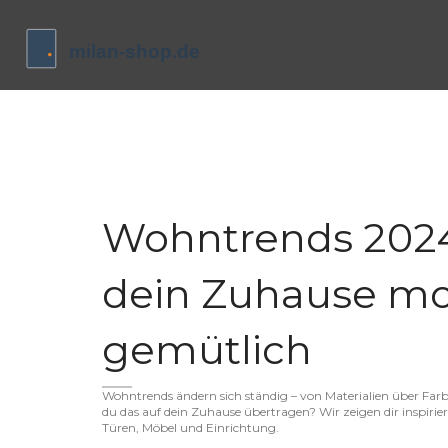
Wohntrends 2024:
dein Zuhause m
gemütlich
Wohntrends ändern sich ständig – von Materialien über Far
du das auf dein Zuhause übertragen? Wir zeigen dir inspirie
Türen, Möbel und Einrichtung.