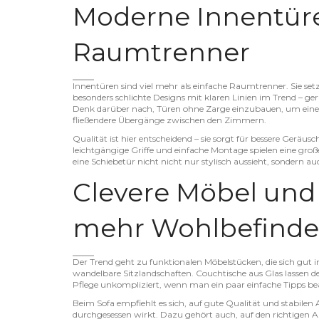
Moderne Innentüre
Raumtrenner
Innentüren sind viel mehr als einfache Raumtrenner. Sie se
besonders schlichte Designs mit klaren Linien im Trend – g
Denk darüber nach, Türen ohne Zarge einzubauen, um einen 
fließendere Übergänge zwischen den Zimmern.
Qualität ist hier entscheidend – sie sorgt für bessere Gerä
leichtgängige Griffe und einfache Montage spielen eine große
eine Schiebetür nicht nicht nur stylisch aussieht, sondern a
Clevere Möbel und
mehr Wohlbefind
Der Trend geht zu funktionalen Möbelstücken, die sich gut 
wandelbare Sitzlandschaften. Couchtische aus Glas lassen de
Pflege unkompliziert, wenn man ein paar einfache Tipps be
Beim Sofa empfiehlt es sich, auf gute Qualität und stabile
durchgesessen wirkt. Dazu gehört auch, auf den richtigen A