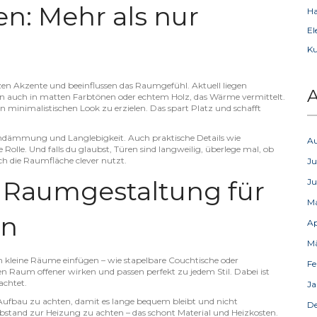
n: Mehr als nur
Ha
El
Ku
tzen Akzente und beeinflussen das Raumgefühl. Aktuell liegen
A
ern auch in matten Farbtönen oder echtem Holz, das Wärme vermittelt.
minimalistischen Look zu erzielen. Das spart Platz und schafft
uschdämmung und Langlebigkeit. Auch praktische Details wie
A
 Rolle. Und falls du glaubst, Türen sind langweilig, überlege mal, ob
uch die Raumfläche clever nutzt.
Ju
 Raumgestaltung für
Ju
M
en
Ap
M
in kleine Räume einfügen – wie stapelbare Couchtische oder
Fe
n Raum offener wirken und passen perfekt zu jedem Stil. Dabei ist
achtet.
Ja
n Aufbau zu achten, damit es lange bequem bleibt und nicht
D
bstand zur Heizung zu achten – das schont Material und Heizkosten.