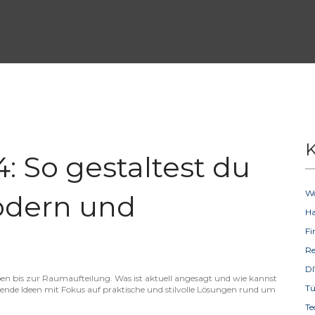
K
 So gestaltest du
W
odern und
H
F
R
D
ben bis zur Raumaufteilung. Was ist aktuell angesagt und wie kannst
T
rende Ideen mit Fokus auf praktische und stilvolle Lösungen rund um
Te