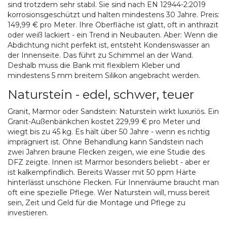
sind trotzdem sehr stabil. Sie sind nach EN 12944-2:2019
korrosionsgeschützt und halten mindestens 30 Jahre. Preis:
149,99 € pro Meter. Ihre Oberfläche ist glatt, oft in anthrazit
oder weiß lackiert - ein Trend in Neubauten. Aber: Wenn die
Abdichtung nicht perfekt ist, entsteht Kondenswasser an
der Innenseite. Das führt zu Schimmel an der Wand.
Deshalb muss die Bank mit flexiblem Kleber und
mindestens 5 mm breitem Silikon angebracht werden.
Naturstein - edel, schwer, teuer
Granit, Marmor oder Sandstein: Naturstein wirkt luxuriös. Ein
Granit-Außenbänkchen kostet 229,99 € pro Meter und
wiegt bis zu 45 kg. Es hält über 50 Jahre - wenn es richtig
imprägniert ist. Ohne Behandlung kann Sandstein nach
zwei Jahren braune Flecken zeigen, wie eine Studie des
DFZ zeigte. Innen ist Marmor besonders beliebt - aber er
ist kalkempfindlich. Bereits Wasser mit 50 ppm Härte
hinterlässt unschöne Flecken. Für Innenräume braucht man
oft eine spezielle Pflege. Wer Naturstein will, muss bereit
sein, Zeit und Geld für die Montage und Pflege zu
investieren.