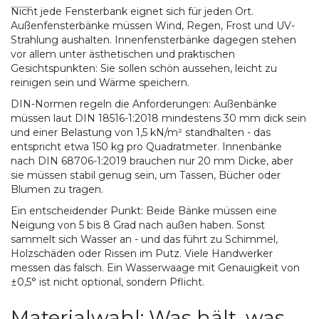
Nicht jede Fensterbank eignet sich für jeden Ort.
Außenfensterbänke müssen Wind, Regen, Frost und UV-
Strahlung aushalten. Innenfensterbänke dagegen stehen
vor allem unter ästhetischen und praktischen
Gesichtspunkten: Sie sollen schön aussehen, leicht zu
reinigen sein und Wärme speichern.
DIN-Normen regeln die Anforderungen: Außenbänke
müssen laut DIN 18516-1:2018 mindestens 30 mm dick sein
und einer Belastung von 1,5 kN/m² standhalten - das
entspricht etwa 150 kg pro Quadratmeter. Innenbänke
nach DIN 68706-1:2019 brauchen nur 20 mm Dicke, aber
sie müssen stabil genug sein, um Tassen, Bücher oder
Blumen zu tragen.
Ein entscheidender Punkt: Beide Bänke müssen eine
Neigung von 5 bis 8 Grad nach außen haben. Sonst
sammelt sich Wasser an - und das führt zu Schimmel,
Holzschäden oder Rissen im Putz. Viele Handwerker
messen das falsch. Ein Wasserwaage mit Genauigkeit von
±0,5° ist nicht optional, sondern Pflicht.
Materialwahl: Was hält, was