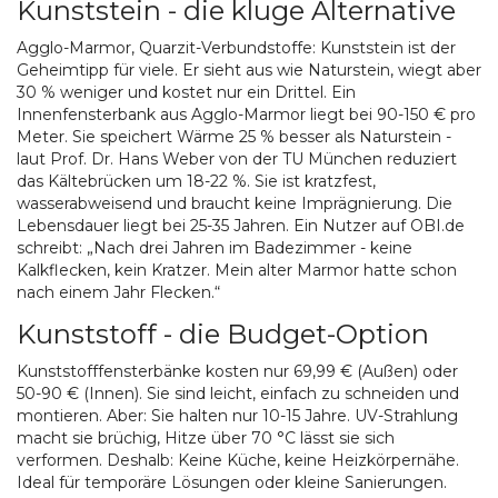
Kunststein - die kluge Alternative
Agglo-Marmor, Quarzit-Verbundstoffe: Kunststein ist der
Geheimtipp für viele. Er sieht aus wie Naturstein, wiegt aber
30 % weniger und kostet nur ein Drittel. Ein
Innenfensterbank aus Agglo-Marmor liegt bei 90-150 € pro
Meter. Sie speichert Wärme 25 % besser als Naturstein -
laut Prof. Dr. Hans Weber von der TU München reduziert
das Kältebrücken um 18-22 %. Sie ist kratzfest,
wasserabweisend und braucht keine Imprägnierung. Die
Lebensdauer liegt bei 25-35 Jahren. Ein Nutzer auf OBI.de
schreibt: „Nach drei Jahren im Badezimmer - keine
Kalkflecken, kein Kratzer. Mein alter Marmor hatte schon
nach einem Jahr Flecken.“
Kunststoff - die Budget-Option
Kunststofffensterbänke kosten nur 69,99 € (Außen) oder
50-90 € (Innen). Sie sind leicht, einfach zu schneiden und
montieren. Aber: Sie halten nur 10-15 Jahre. UV-Strahlung
macht sie brüchig, Hitze über 70 °C lässt sie sich
verformen. Deshalb: Keine Küche, keine Heizkörpernähe.
Ideal für temporäre Lösungen oder kleine Sanierungen.