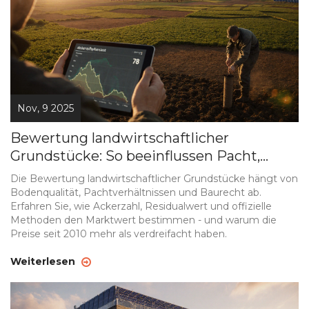
Nov, 9 2025
Bewertung landwirtschaftlicher
Grundstücke: So beeinflussen Pacht,
Bodenqualität und Baurecht den
Die Bewertung landwirtschaftlicher Grundstücke hängt von
Marktwert
Bodenqualität, Pachtverhältnissen und Baurecht ab.
Erfahren Sie, wie Ackerzahl, Residualwert und offizielle
Methoden den Marktwert bestimmen - und warum die
Preise seit 2010 mehr als verdreifacht haben.
Weiterlesen